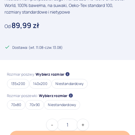
World, 100% bawełna, na suwaki, Oeko-Tex standard 100,
rozmiary standardowe i nietypowe
89,99
zł
Od
zł
Dostawa: (
wt. 11.08
-
czw. 13.08
)
Rozmiar poszwy:
Wybierz rozmiar
135x200
140x200
Niestandardowy
Rozmiar poszewki:
Wybierz rozmiar
70x80
70x90
Niestandardowy
-
+
ilość
Pościel