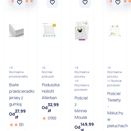
+9
+6
+9
+5
Rozmiarów
Rozmiar
Rozmiarów
Rozmiarów
prześcieradła
poduszki
poszwy,
poszwy,
+9
+1 Rozmiar
Białe
Poduszka
Rozmiarów
poszewki
poszewki
prześcieradło
Hollofil
Pościel
jersey z
Allerban
Pościel
Tweety
gumką
z
32,99
-
Od
zł
Minnie
27,99
Maluchy
Od
zł
Mouse
(132)
w
149,99
(5)
pieluchach
Od
zł