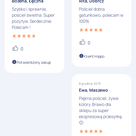
Bożena, Łęczna
Rita, Dobrcz
Szybko i sprawnie,
Pościel dobra
pościel świetna. Super
gatunkowo, polecam w
pozytyw. Serdecznie
100%
Polecam !
0
0
Klient Hippo
Potwierdzony zakup
8 grudnia, 2015
Ewa, Maszewo
Piękna pościel, żywe
kolory. Brawo dla
sklepu za super
ekspresową przesyłkę
🙂