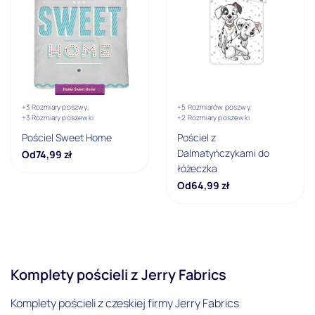
Szary
Zielony
Żółty
Marka
+3 Rozmiary poszwy,
+5 Rozmiarów poszwy,
101 Dalmatians
+3 Rozmiary poszewki
+2 Rozmiary poszewki
Pościel Sweet Home
Pościel z
Disney Mickey & Minnie Mouse
Dalmatyńczykami do
Od
74,99
zł
łóżeczka
Minions
Od
64,99
zł
Sweet Home
Young Collection
Materiał
Komplety pościeli z Jerry Fabrics
100% bawełna
Komplety pościeli z czeskiej firmy Jerry Fabrics
Materiał pościeli