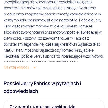
specjalizującej się w dystrybucji pościeli dziecięcej z
bohaterami filmów i bajek dla dzieci Disneya. W ofercie
100% bawełna
producenta znajdziemy pościel z motywami dla dziecka w
Motyw
każdym wieku od niemowlaka do nastolatka. Pościele Jery
Fabrics to również motywy z kolekcji Sweet Home ze
Bajkowy
słodkimi czworonogami oraz motywy pościeli świecącej w
ciemności. Poszwy i poszewki marki Jerry Fabrics z
Dziecięcy
bohaterami legendarnej czeskiej kreskówki Sąsiedzi (Pat i
Napisy
Mat), The Simpsons, Sąsiedzi czy Tomek i Przyjaciele.
Tekstylia i pościel Jerry Fabrics to interesujące wzornictwo,
Sportowy
nienaganne wykończenie i przystępne ceny.
Czytaj więcej
Zwierzątka
Producent
Pościel Jerry Fabrics w pytaniach i
Jerry Fabrics
odpowiedziach
Rozmiar poszewki
Czy czeski rozmiar poszewki będzie
40x60