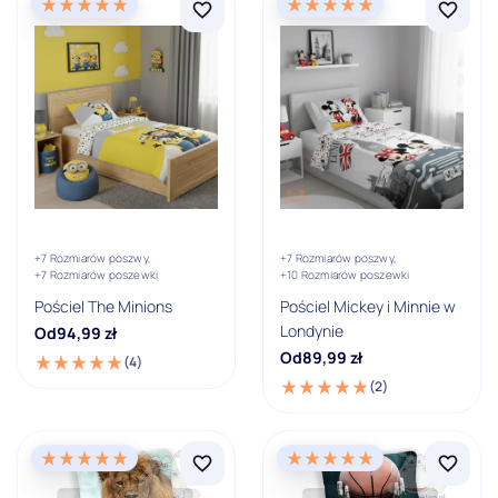
Ostatnia sztuka
Cena (zł)
Cena minimalna
Cena maksymalna
-
PLN
PLN
Grupa wiekowa
0 - 2 lata
+7 Rozmiarów poszwy,
+7 Rozmiarów poszwy,
+7 Rozmiarów poszewki
+10 Rozmiarów poszewki
2 - 6 lat
Pościel The Minions
Pościel Mickey i Minnie w
Londynie
Od
94,99
zł
6 - 12 lat
Od
89,99
zł
(4)
12 - 15 lat
(2)
15 - 18 lat
18 i więcej lat