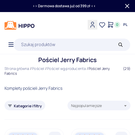
>> Darmowa dostawa już od 399 zł <<
0
PL
Wyszukiwarka
produktów
Pościel Jerry Fabrics
Strona główna
/
Pościel
/
Pościel wg producenta
/
Pościel Jerry
(29)
Fabrics
Komplety pościeli Jerry Fabrics
Sortuj produkty według:
Najpopularniejsze
Kategorie i filtry
Pościel wg producenta
Filtry
Nowości
Promocje
Bestseller
Wyprzedaż
Outlet