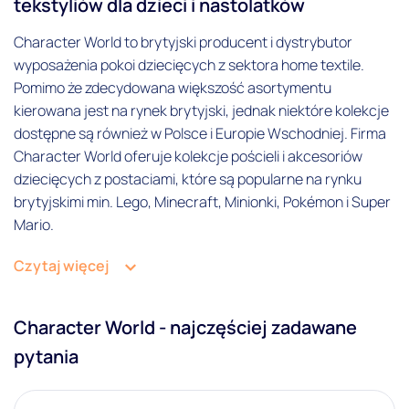
tekstyliów dla dzieci i nastolatków
Dziecięcy
Character World to brytyjski producent i dystrybutor
Gamingowy
wyposażenia pokoi dziecięcych z sektora home textile.
Pomimo że zdecydowana większość asortymentu
Gry komputerowe
kierowana jest na rynek brytyjski, jednak niektóre kolekcje
Producent
dostępne są również w Polsce i Europie Wschodniej. Firma
Character World oferuje kolekcje pościeli i akcesoriów
Character World
dziecięcych z postaciami, które są popularne na rynku
brytyjskimi min. Lego, Minecraft, Minionki, Pokémon i Super
Przeznaczenie ręcznika
Mario.
Ręcznik kąpielowy
Czytaj więcej
Ręcznik plażowy
Rodzaj koca
Character World - najczęściej zadawane
Koc polarowy
pytania
Rozmiar koca