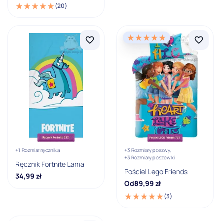
(20)
15 - 18 lat
Kolekcja
Fortnite
Lego
Lego Friends
Minecraft
Kolor
+1 Rozmiar ręcznika
+3 Rozmiary poszwy,
Fioletowy
+3 Rozmiary poszewki
Ręcznik Fortnite Lama
Pościel Lego Friends
Niebieski
34,99
zł
Od
89,99
zł
Wielokolorowy
(3)
Zielony