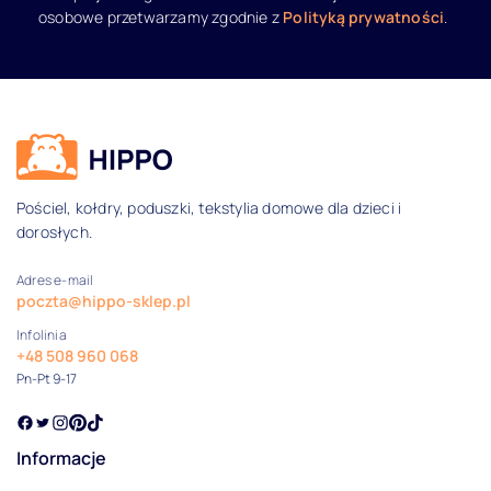
osobowe przetwarzamy zgodnie z
Polityką prywatności
.
135x200
140x200
150x200
Dane kontaktowe i informacje
160x200
Niestandardowy
Pościel, kołdry, poduszki, tekstylia domowe dla dzieci i
dorosłych.
Pokaż wszystkie
Adres e-mail
Rozmiar ręcznika
poczta@hippo-sklep.pl
Infolinia
70x140
+48 508 960 068
Pn-Pt 9-17
Wykończenie ręcznika
Welurowe
Informacje
Zapięcie poszwy / poszewki