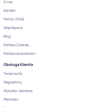
O nas
suwak / suwak
Kontakt
Ocena
Pomoc (FAQ)
5
Współpraca
4
Blog
Polityka Cookies
3
Polityka prywatności
2
1
Obsługa Klienta
Twoje konto
Regulaminy
Wysyłka i dostawa
Płatności