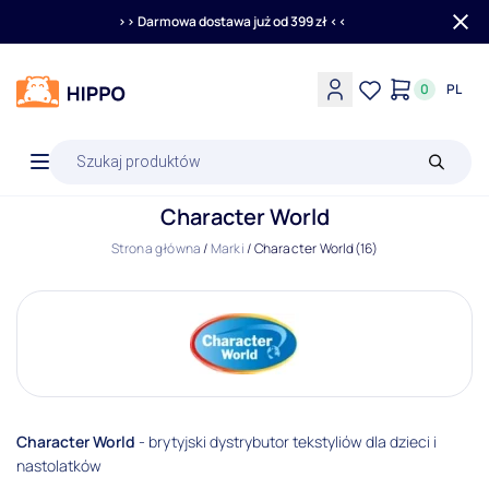
>> Darmowa dostawa już od 399 zł <<
0
PL
Wyszukiwarka
produktów
Character World
Strona główna
/
Marki
/
Character World
(16)
Character World
- brytyjski dystrybutor tekstyliów dla dzieci i
nastolatków