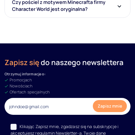
Czy pościel z motywem Minecrafta firmy
100x150
Character World jest oryginalna?
Rozmiar poszewki
Tak, Character World jest licencjonowanym
producentem tekstyliów z logo Minecraft firmy Mojang.
50x60
50x70
70x80
Zapisz się
do naszego newslettera
70x90
Otrzymuj informacje o:
Niestandardowy
Promocjach
Nowościach
50x75
Ofertach specjalnych
Pokaż wszystkie
Rozmiar poszwy
Klikając Zapisz mnie, zgadzasz się na subskrypcje i
120x160
akceptujesz regulamin Newsletter-a. Twoje dane