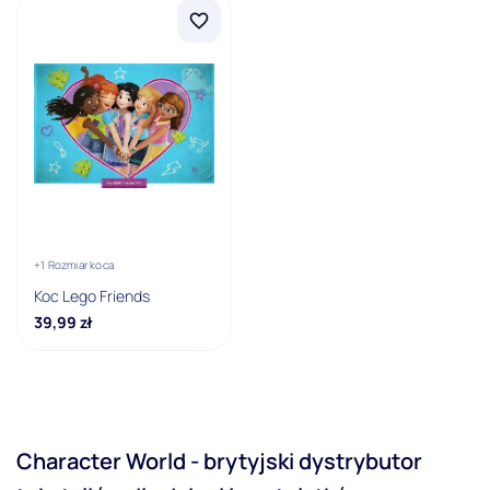
Marka
Fortnite
Lego Friends
Minecraft
Materiał
100% bawełna
+1 Rozmiar koca
100% poliester
Koc Lego Friends
39,99
zł
Materiał pościeli
100% bawełna
Motyw
Character World - brytyjski dystrybutor
Bajkowy