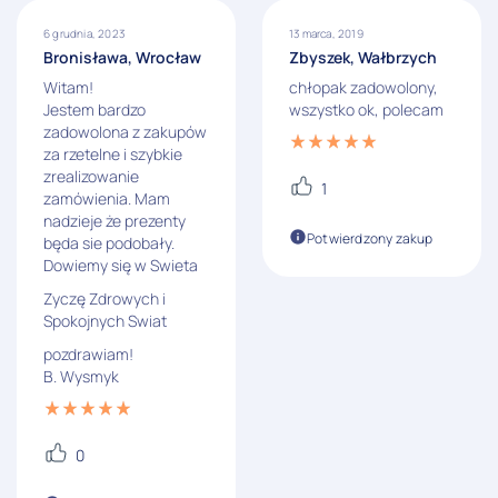
6 grudnia, 2023
13 marca, 2019
Bronisława, Wrocław
Zbyszek, Wałbrzych
Witam!
chłopak zadowolony,
Jestem bardzo
wszystko ok, polecam
zadowolona z zakupów
za rzetelne i szybkie
zrealizowanie
1
zamówienia. Mam
nadzieje że prezenty
Potwierdzony zakup
będa sie podobały.
Dowiemy się w Swieta
Zyczę Zdrowych i
Spokojnych Swiat
pozdrawiam!
B. Wysmyk
0