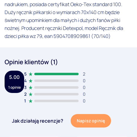
nadrukiem, posiada certyfikat Oeko-Tex standard 100.
Duży ręcznik piłkarski o wymiarach 70x140 cm będzie
świetnym upominkiem dla małych i dużych fanów piłki
nożnej. Producent ręczniki Detexpol, model Ręcznik dla
dzieci piłka wz 79, ean 5904708909861 (70/140)
Opinie klientów (1)
5
2
5.00
4
0
3
0
1 opinie
2
0
1
0
Jak działają recenzje?
Napisz opinię