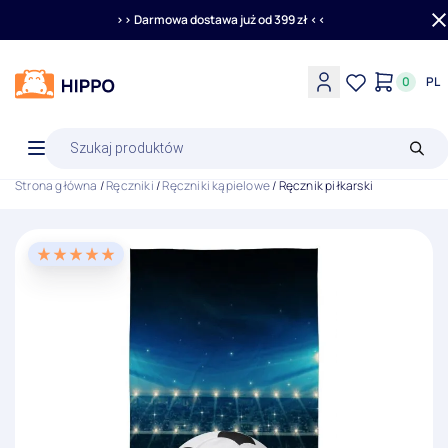
>> Darmowa dostawa już od 399 zł <<
0
PL
Wyszukiwarka
produktów
Strona główna
/
Ręczniki
/
Ręczniki kąpielowe
/ Ręcznik piłkarski