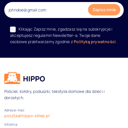
Klikając Zapisz mnie, zgadzasz się na subskrypcje i
akceptujesz regulamin Newsletter-a. Twoje dane
osobowe przetwarzamy zgodnie z
Polityką prywatności
.
Dane kontaktowe i informacje
Pościel, kołdry, poduszki, tekstylia domowe dla dzieci i
dorosłych.
Adres e-mail
poczta@hippo-sklep.pl
Infolinia