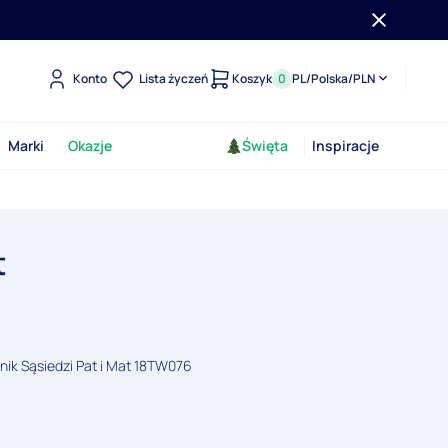
Konto
Lista życzeń
Koszyk
0
PL
/
Polska
/
PLN
Marki
Okazje
Święta
Inspiracje
t
nik Sąsiedzi Pat i Mat 18TW076