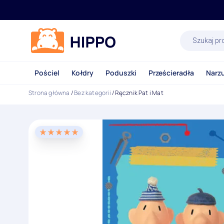
Wyszukiwa
produktów
Pościel
Kołdry
Poduszki
Prześcieradła
Narz
Strona główna
/
Bez kategorii
/ Ręcznik Pat i Mat