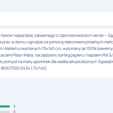
a fanów najbardziej zabawnego z czechosłowackich seriali — Sąsi
a prac w domu i ogrodzie za pomocą niekonwencjonalnych met
atem i Matem o wymiarach 70x140 cm, wykonany ze 100% bawełn
staciami Pata i Mata, narzędziami, kartką papieru i napisem Pat
ły pomysł na mały upominek dla wielbicieli pociesznych Sąsiad
an 8592753013434 (70/140)
3
0