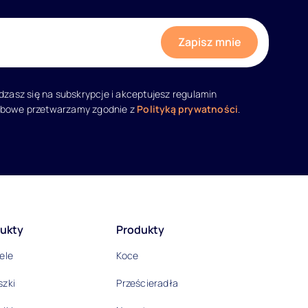
adzasz się na subskrypcje i akceptujesz regulamin
obowe przetwarzamy zgodnie z
Polityką prywatności
.
ukty
Produkty
ele
Koce
szki
Prześcieradła