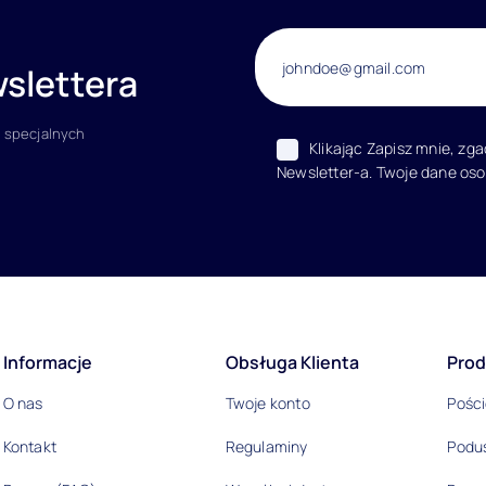
slettera
 specjalnych
Klikając Zapisz mnie, zg
Newsletter-a. Twoje dane os
acje
Informacje
Obsługa Klienta
Prod
O nas
Twoje konto
Pości
Kontakt
Regulaminy
Podu