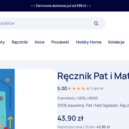
>> Darmowa dostawa już od 399 zł <<
rka
uty
Ręczniki
Koce
Poszewki
Hobby Horse
Kolekcje
Ręcznik Pat i Ma
5.00
3
opinie
ID produktu: O81SL-H8265
100% bawełna, Pat i Mat Sąsiedzi, Ręcz
43,90
zł
Najniższa cena z 30 dni:
43,90
zł