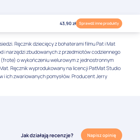
43,90
zł
Sprawdź inne produkty
edzi. Ręcznik dziecięcy z bohaterami filmu Pat i Mat
od i narzędzi zbudowanych z przedmiotów codziennego
y (frote) o wykończeniu welurowym z jednostronnym
 & Mat. Ręcznik wyprodukowany na licencji PatMat Studio
ów i ich zwariowanych pomysłów. Producent Jerry
Jak działają recenzje?
Napisz opinię