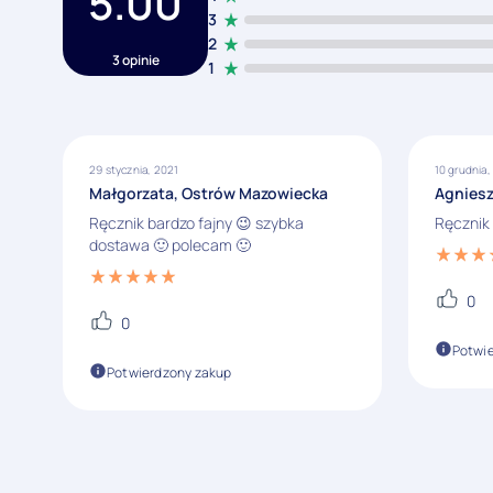
5.00
3
2
3 opinie
1
29 stycznia, 2021
10 grudnia
Małgorzata, Ostrów Mazowiecka
Agniesz
Ręcznik bardzo fajny 😉 szybka
Ręcznik 
dostawa 🙂 polecam 🙂
0
0
Potwi
Potwierdzony zakup