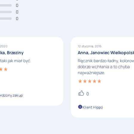
0
0
0
, 2020
12 stycznia, 2016
ka, Brzeziny
Anna, Janowiec Wielkopolsk
taki jak miał być.
Ręcznik bardzo ładny, koloro
dobrze wchłania a to chyba
najważniejsze.
0
erdzony zakup
Klient Hippo