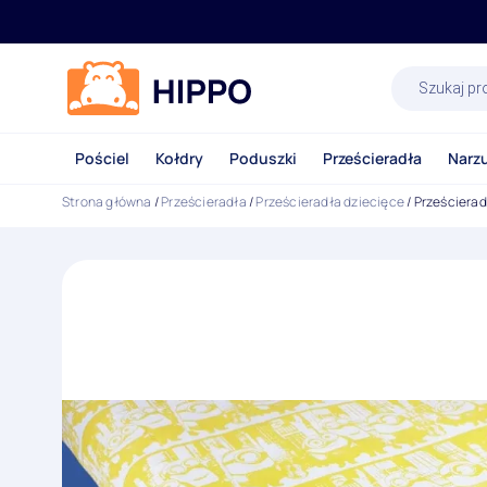
Wyszukiwa
produktów
Pościel
Kołdry
Poduszki
Prześcieradła
Narz
Strona główna
/
Prześcieradła
/
Prześcieradła dziecięce
/ Prześcierad