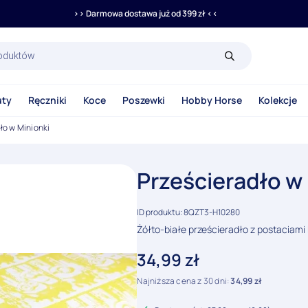
>> Darmowa dostawa już od 399 zł <<
rka
uty
Ręczniki
Koce
Poszewki
Hobby Horse
Kolekcje
ło w Minionki
Prześcieradło w
ID produktu: 8QZT3-H10280
Żółto-białe prześcieradło z postaciam
34,99
zł
Najniższa cena z 30 dni:
34,99
zł