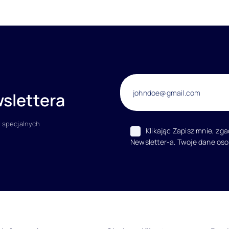
slettera
 specjalnych
Klikając Zapisz mnie, zg
Newsletter-a. Twoje dane os