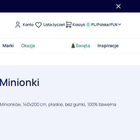
Konto
Lista życzeń
Koszyk
0
PL
/
Polska
/
PLN
Marki
Okazje
Święta
Inspiracje
 Minionki
i Minionków, 140x200 cm, płaskie, bez gumki, 100% bawełna