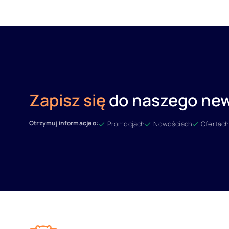
Zapisz się
do naszego new
Otrzymuj informacje o:
Promocjach
Nowościach
Ofertach