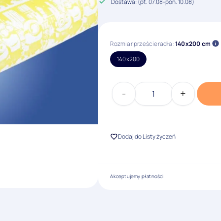
Dostawa: (
pt. 07.08
-
pon. 10.08
)
Rozmiar prześcieradła:
140x200 cm
140x200
-
+
ilość
Prześcieradło
w
Minionki
Dodaj do Listy życzeń
Akceptujemy płatności