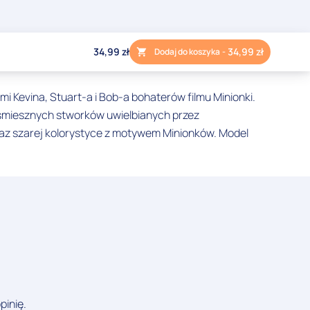
34,99
zł
34,99
zł
Dodaj do koszyka
-
i Kevina, Stuart-a i Bob-a bohaterów filmu Minionki.
 śmiesznych stworków uwielbianych przez
oraz szarej kolorystyce z motywem Minionków. Model
pinię.