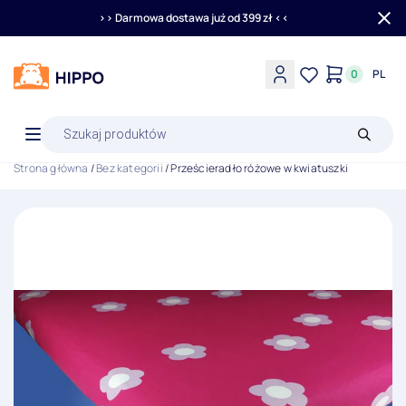
>> Darmowa dostawa już od 399 zł <<
0
PL
Wyszukiwarka
produktów
Strona główna
/
Bez kategorii
/ Prześcieradło różowe w kwiatuszki