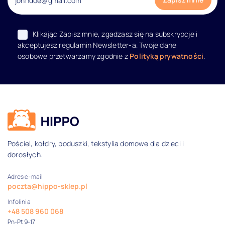
Klikając Zapisz mnie, zgadzasz się na subskrypcje i
akceptujesz regulamin Newsletter-a. Twoje dane
osobowe przetwarzamy zgodnie z
Polityką prywatności
.
Dane kontaktowe i informacje
Pościel, kołdry, poduszki, tekstylia domowe dla dzieci i
dorosłych.
Adres e-mail
poczta@hippo-sklep.pl
Infolinia
+48 508 960 068
Pn-Pt 9-17