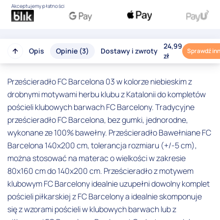
Akceptujemy płatności
24,99
Opis
Opinie (3)
Dostawy i zwroty
Sprawdź in
zł
Prześcieradło FC Barcelona 03 w kolorze niebieskim z
drobnymi motywami herbu klubu z Katalonii do kompletów
pościeli klubowych barwach FC Barcelony. Tradycyjne
prześcieradło FC Barcelona, bez gumki, jednorodne,
wykonane ze 100% bawełny. Prześcieradło Bawełniane FC
Barcelona 140x200 cm, tolerancja rozmiaru (+/-5 cm),
można stosować na materac o wielkości w zakresie
80x160 cm do 140x200 cm. Prześcieradło z motywem
klubowym FC Barcelony idealnie uzupełni dowolny komplet
pościeli piłkarskiej z FC Barcelony a idealnie skomponuje
się z wzorami pościeli w klubowych barwach lub z