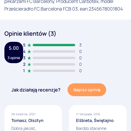
piłkarzami FC Barcelony. Producent Carbotex, model
Prześcieradło FC Barcelona FCB 03, ean 2345678001804
Opinie klientów (3)
5
3
5.00
4
0
3
0
3 opinie
2
0
1
0
Jak działają recenzje?
Napisz opinię
26 kwietnia, 2021
17 listopada, 2016
Tomasz, Olsztyn
Elżbieta, Świętajno
Dobra jakość,
Bardzo staranne