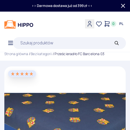
>> Darmowa dostawa już od 399 zł <<
0
PL
Wyszukiwarka
produktów
Strona główna
/
Bez kategorii
/ Prześcieradło FC Barcelona 03