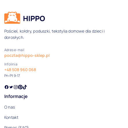
Dane kontaktowe i informacje
Pościel, kołdry, poduszki, tekstylia domowe dla dzieci i
dorosłych.
Adres e-mail
poczta@hippo-sklep.pl
Infolinia
+48 508 960 068
Pn-Pt 9-17
Informacje
O nas
Kontakt
Pomoc (FAQ)