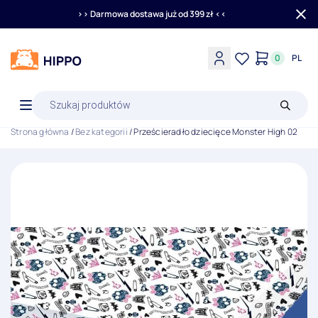
>> Darmowa dostawa już od 399 zł <<
0
PL
Wyszukiwarka
produktów
Strona główna
/
Bez kategorii
/ Prześcieradło dziecięce Monster High 02