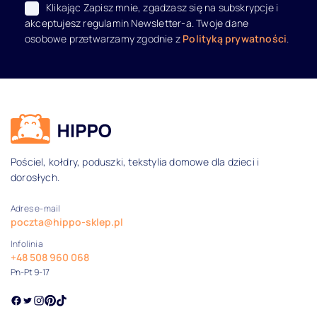
Klikając Zapisz mnie, zgadzasz się na subskrypcje i
akceptujesz regulamin Newsletter-a. Twoje dane
osobowe przetwarzamy zgodnie z
Polityką prywatności
.
Dane kontaktowe i informacje
Pościel, kołdry, poduszki, tekstylia domowe dla dzieci i
dorosłych.
Adres e-mail
poczta@hippo-sklep.pl
Infolinia
+48 508 960 068
Pn-Pt 9-17