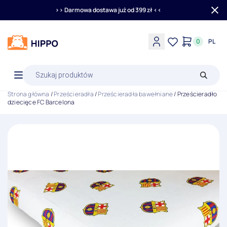
>> Darmowa dostawa już od 399 zł <<
0
PL
Wyszukiwarka
produktów
Strona główna
/
Prześcieradła
/
Prześcieradła bawełniane
/ Prześcieradło
dziecięce FC Barcelona