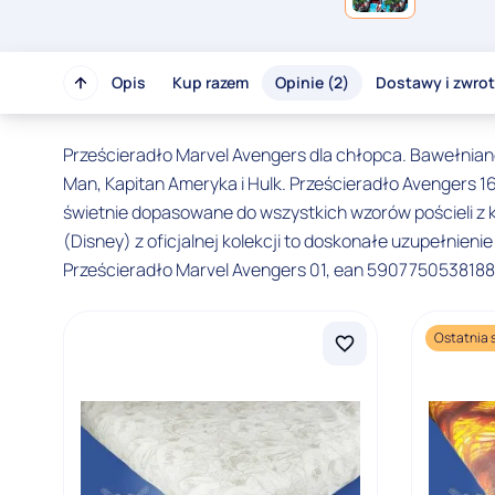
Opis
Kup razem
Opinie (2)
Dostawy i zwro
Prześcieradło Marvel Avengers dla chłopca. Bawełnian
Man, Kapitan Ameryka i Hulk. Prześcieradło Avengers
świetnie dopasowane do wszystkich wzorów pościeli z ko
(Disney) z oficjalnej kolekcji to doskonałe uzupełnie
Prześcieradło Marvel Avengers 01, ean 590775053818
Ostatnia 