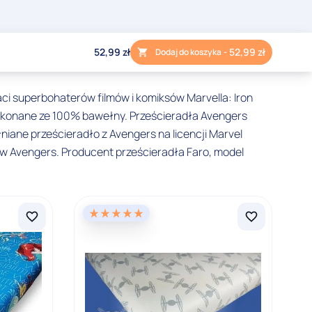
52,99
zł
52,99
zł
Dodaj do koszyka
-
i superbohaterów filmów i komiksów Marvella: Iron
ykonane ze 100% bawełny. Prześcieradła Avengers
niane prześcieradło z Avengers na licencji Marvel
rów Avengers. Producent prześcieradła Faro, model