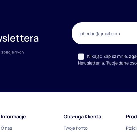
slettera
 specjalnych
Klikając Zapisz mnie, zg
Newsletter-a. Twoje dane os
acje
Informacje
Obsługa Klienta
Prod
O nas
Twoje konto
Pości