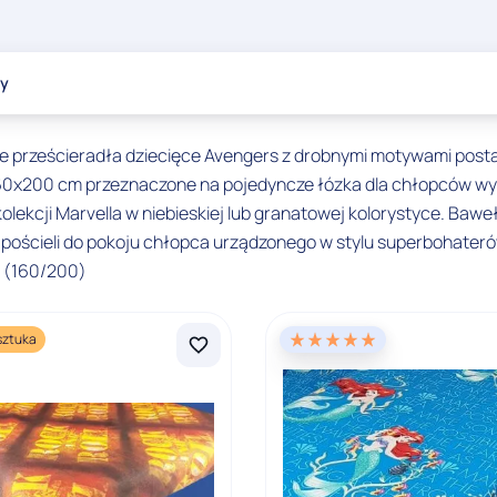
ty
e prześcieradła dziecięce Avengers z drobnymi motywami postac
 160x200 cm przeznaczone na pojedyncze łózka dla chłopców w
lekcji Marvella w niebieskiej lub granatowej kolorystyce. Baweł
nie pościeli do pokoju chłopca urządzonego w stylu superbohate
8 (160/200)
sztuka