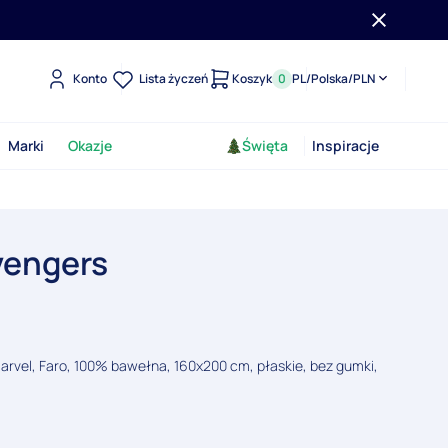
Konto
Lista życzeń
Koszyk
0
PL
/
Polska
/
PLN
Marki
Okazje
Święta
Inspiracje
vengers
Marvel, Faro, 100% bawełna, 160x200 cm, płaskie, bez gumki,