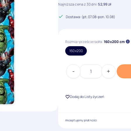
Najniższa cena z 30 dni:
52,99
zł
Dostawa: (
pt. 07.08
-
pon. 10.08
)
Rozmiar prześcieradła:
160x200 cm
160x200
-
+
ilość
Prześcieradło
Avengers
Dodaj do Listy życzeń
Akceptujemy płatności