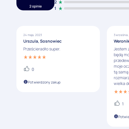
2
2 opinie
1
24 maja, 2023
3 września,
Urszula, Sosnowiec
Weronik
Prześcieradło super.
Jestem z
będą moj
przedew
moje oc
0
tą samą
rozmiarz
Potwierdzony zakup
wielka d
1
Potwi