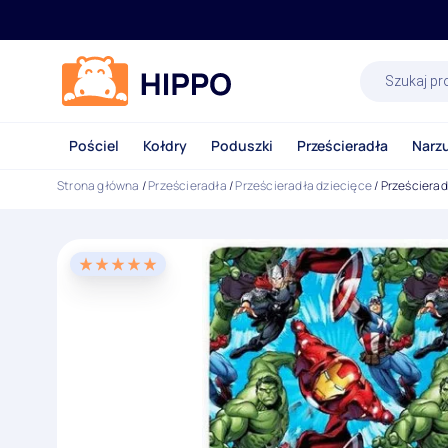
Wyszukiwa
produktów
Pościel
Kołdry
Poduszki
Prześcieradła
Narz
Strona główna
/
Prześcieradła
/
Prześcieradła dziecięce
/ Prześciera