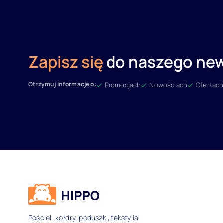
Zapisz się
do naszego new
Otrzymuj informacje o:
Promocjach
Nowościach
Ofertach
Dane kontaktowe i inform
Pościel, kołdry, poduszki, tekstylia