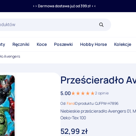
>> Darmowa dostawa już od 399 zł <<
rka
uty
Ręczniki
Koce
Poszewki
Hobby Horse
Kolekcje
dło Avengers
Prześcieradło A
5.00
2
opinie
Od:
Faro
ID produktu: QJFPW-H7896
Niebieskie prześcieradło Avengers 01, 
Oeko-Tex 100
52,99
zł