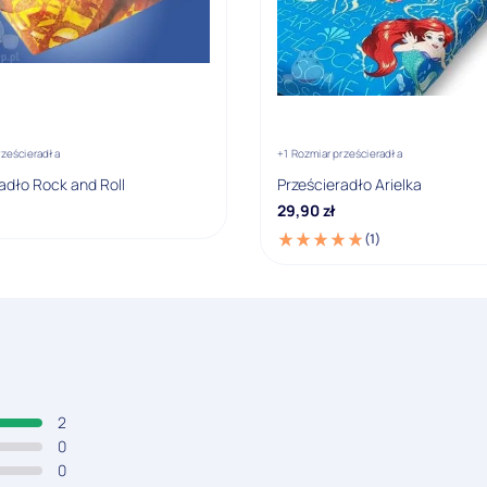
rześcieradła
+1 Rozmiar prześcieradła
adło Rock and Roll
Prześcieradło Arielka
29,90
zł
(1)
2
0
0