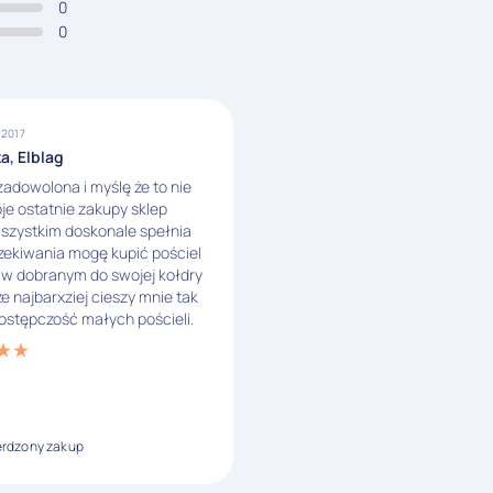
0
0
 2017
a, Elblag
adowolona i myślę że to nie
e ostatnie zakupy sklep
szystkim doskonale spełnia
zekiwania mogę kupić pościel
 w dobranym do swojej kołdry
e najbarxziej cieszy mnie tak
ostępczość małych pościeli.
erdzony zakup