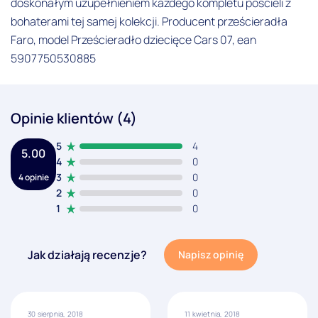
doskonałym uzupełnieniem każdego kompletu pościeli z
bohaterami tej samej kolekcji. Producent prześcieradła
Faro, model Prześcieradło dziecięce Cars 07, ean
5907750530885
Opinie klientów (4)
5
4
5.00
4
0
3
0
4 opinie
2
0
1
0
Jak działają recenzje?
Napisz opinię
30 sierpnia, 2018
11 kwietnia, 2018