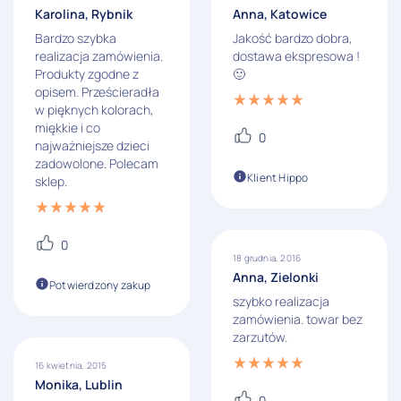
Karolina, Rybnik
Anna, Katowice
Bardzo szybka
Jakość bardzo dobra,
realizacja zamówienia.
dostawa ekspresowa !
Produkty zgodne z
🙂
opisem. Prześcieradła
w pięknych kolorach,
miękkie i co
0
najważniejsze dzieci
zadowolone. Polecam
Klient Hippo
sklep.
0
18 grudnia, 2016
Anna, Zielonki
Potwierdzony zakup
szybko realizacja
zamówienia. towar bez
zarzutów.
16 kwietnia, 2015
Monika, Lublin
0