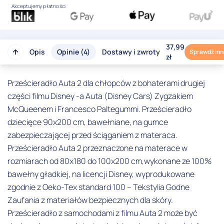
Akceptujemy płatności
37,99
Opis
Opinie (4)
Dostawy i zwroty
Sprawdź inn
zł
Prześcieradło Auta 2 dla chłopców z bohaterami drugiej
części filmu Disney -a Auta (Disney Cars) Zygzakiem
McQueenem i Francesco Paltegummi. Prześcieradło
dziecięce 90x200 cm, bawełniane, na gumce
zabezpieczającej przed ściąganiem z materaca.
Prześcieradło Auta 2 przeznaczone na materace w
rozmiarach od 80x180 do 100x200 cm,wykonane ze 100%
bawełny gładkiej, na licencji Disney, wyprodukowane
zgodnie z Oeko-Tex standard 100 – Tekstylia Godne
Zaufania z materiałów bezpiecznych dla skóry.
Prześcieradło z samochodami z filmu Auta 2 może być