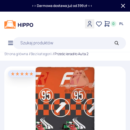
>> Darmowa dostawa już od 399 zł <<
0
PL
Wyszukiwarka
produktów
Strona główna
/
Bez kategorii
/ Prześcieradło Auta 2