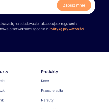
adzasz się na subskrypcje i akceptujesz regulamin
obowe przetwarzamy zgodnie z
Polityką prywatności
.
ukty
Produkty
ele
Koce
szki
Prześcieradła
iki
Narzuty