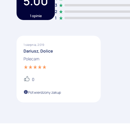
5.00
3
2
1 opinie
1
1 sierpnia, 2019
Dariusz, Dolice
Polecam
0
Potwierdzony zakup