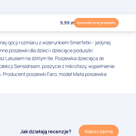
9,99
zł
Sprawdź inne produkty
ej opcji rozmiaru z wizerunkiem Smerfetki - jedynej
e poszewki dla dzieci i dziecięce poduszki
z Lalusiem na żółtym tle. Poszewka dziecięca ze
lekcji Sensidream, poszycie z mikrofazy, wypełnienie
ia. Producent poszewki Faro, model Mała poszewka
Jak działają recenzje?
Napisz opinię