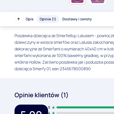
Opis
Opinie (1)
Dostawy i zwroty
Poszewka dziecięca ze Smerfetką i Lalusiem - powłoczk
dziewczyny w wiosce smerfów oraz Lalusia zakochanego
dekoracyjne ze Smerfami o wymiarach 40x40 cm w kolor
smerfami wykonana ze 100% bawełny gładkiej, w przypad
włókna Hollow. Zarówno poszewka jak i poduszka posia
dziecięca Smerfy 01, ean 2345678000890
Opinie klientów (1)
5
4