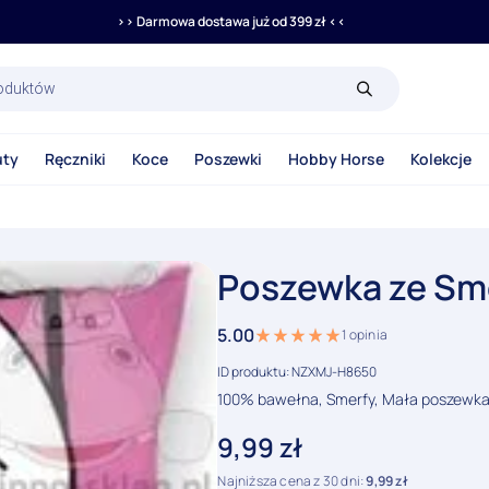
>> Darmowa dostawa już od 399 zł <<
rka
uty
Ręczniki
Koce
Poszewki
Hobby Horse
Kolekcje
Poszewka ze Sme
5.00
1
opinia
ID produktu: NZXMJ-H8650
100% bawełna, Smerfy, Mała poszewka 
9,99
zł
Najniższa cena z 30 dni:
9,99
zł