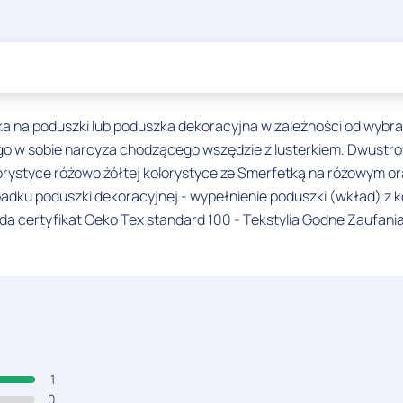
a na poduszki lub poduszka dekoracyjna w zależności od wybran
 w sobie narcyza chodzącego wszędzie z lusterkiem. Dwustronn
ystyce różowo żółtej kolorystyce ze Smerfetką na różowym ora
ku poduszki dekoracyjnej - wypełnienie poduszki (wkład) z ko
da certyfikat Oeko Tex standard 100 - Tekstylia Godne Zaufan
1
0