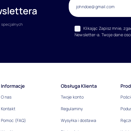
slettera
 specjalnych
Klikając Zapisz mnie, zg
Newsletter-a. Twoje dane os
acje
Informacje
Obsługa Klienta
Prod
O nas
Twoje konto
Pości
Kontakt
Regulaminy
Podu
Pomoc (FAQ)
Wysyłka i dostawa
Ręczn