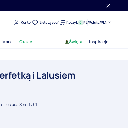
Konto
Lista życzeń
Koszyk
0
PL
/
Polska
/
PLN
Marki
Okazje
Święta
Inspiracje
rfetką i Lalusiem
dziecięca Smerfy 01