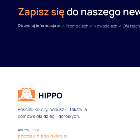
Zapisz się
do naszego new
Otrzymuj informacje o:
Promocjach
Nowościach
Ofertach
Dane kontaktowe i inform
Pościel, kołdry, poduszki, tekstylia
domowe dla dzieci i dorosłych.
Adres e-mail
poczta@hippo-sklep.pl