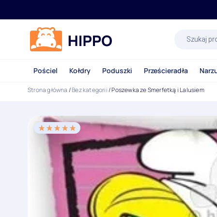
Wyszukiwa
produktów
Pościel
Kołdry
Poduszki
Prześcieradła
Narz
Strona główna
/
Bez kategorii
/ Poszewka ze Smerfetką i Lalusiem