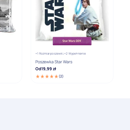
+1 Rozmiar poszewki,
+2 Wypełnienie
Poszewka Star Wars
Od
19,99
zł
(2)