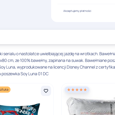
Akceptujemy płatności
i serialu o nastolatce uwielbiającej jazdę na wrotkach. Baweł
70x80 cm, ze 100% bawełny, zapinana na suwak. Bawełniane pos
 Soy Luna, wyprodukowane na licencji Disney Channel z certyfik
a poszewka Soy Luna 01 DC
sztuka