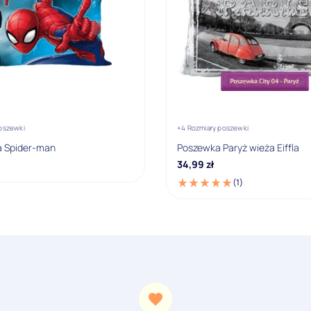
poszewki
+4 Rozmiary poszewki
 Spider-man
Poszewka Paryż wieża Eiffla
34,99
zł
(1)