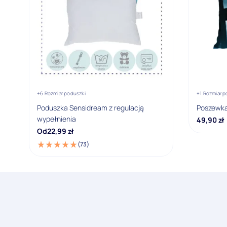
+6 Rozmiar poduszki
+1 Rozmiar 
Poduszka Sensidream z regulacją
Poszewka
wypełnienia
49,90
zł
Od
22,99
zł
(73)