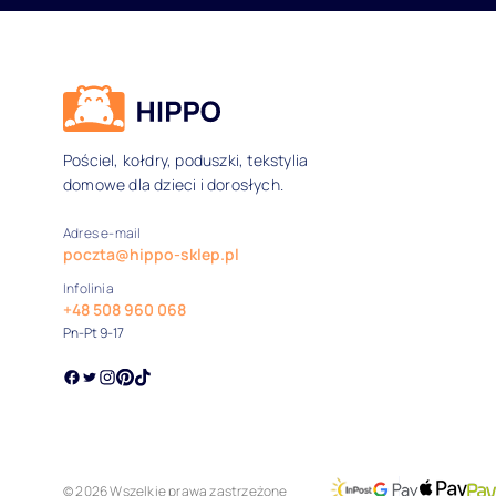
Dane kontaktowe i inform
Pościel, kołdry, poduszki, tekstylia
domowe dla dzieci i dorosłych.
Adres e-mail
poczta@hippo-sklep.pl
Infolinia
+48 508 960 068
Pn-Pt 9-17
© 2026 Wszelkie prawa zastrzeżone