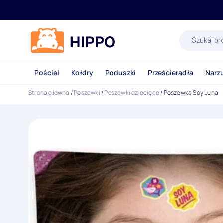
Wyszukiwa
produktów
Pościel
Kołdry
Poduszki
Prześcieradła
Narz
Strona główna
/
Poszewki
/
Poszewki dziecięce
/ Poszewka Soy Luna