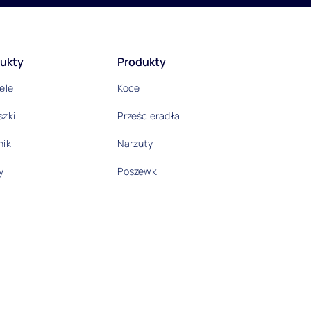
ukty
Produkty
ele
Koce
szki
Prześcieradła
iki
Narzuty
y
Poszewki