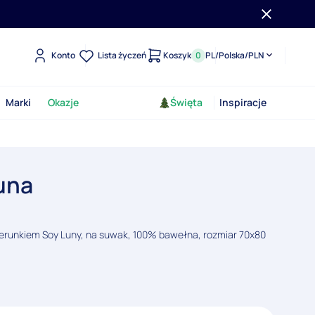
Konto
Lista życzeń
Koszyk
0
PL
/
Polska
/
PLN
Marki
Okazje
Święta
Inspiracje
una
erunkiem Soy Luny, na suwak, 100% bawełna, rozmiar 70x80