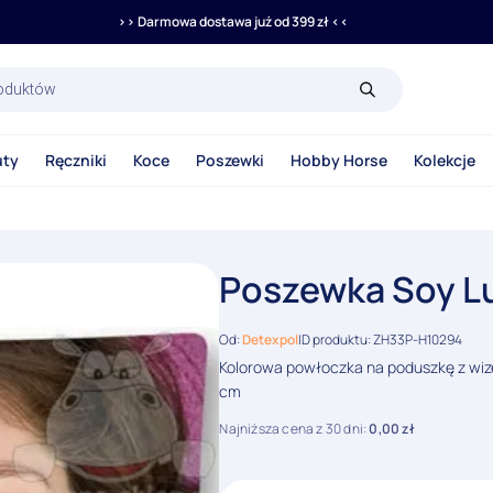
>> Darmowa dostawa już od 399 zł <<
rka
uty
Ręczniki
Koce
Poszewki
Hobby Horse
Kolekcje
Poszewka Soy L
Od:
Detexpol
ID produktu: ZH33P-H10294
Kolorowa powłoczka na poduszkę z wiz
cm
Najniższa cena z 30 dni:
0,00
zł