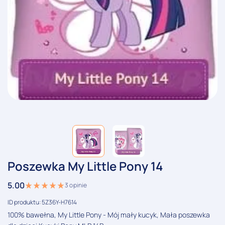
Poszewka My Little Pony 14
5.00
3
opinie
ID produktu: 5Z36Y-H7614
100% bawełna, My Little Pony - Mój mały kucyk, Mała poszewka