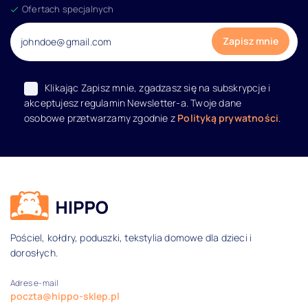
Ofertach specjalnych
Klikając Zapisz mnie, zgadzasz się na subskrypcje i
akceptujesz regulamin Newsletter-a. Twoje dane
osobowe przetwarzamy zgodnie z
Polityką prywatności
.
Dane kontaktowe i informacje
Pościel, kołdry, poduszki, tekstylia domowe dla dzieci i
dorosłych.
Adres e-mail
poczta@hippo-sklep.pl