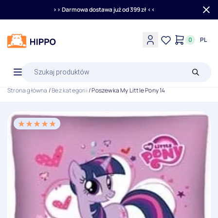
>> Darmowa dostawa już od 399 zł <<
0
PL
Wyszukiwarka
produktów
Strona główna
/
Bez kategorii
/ Poszewka My Little Pony 14