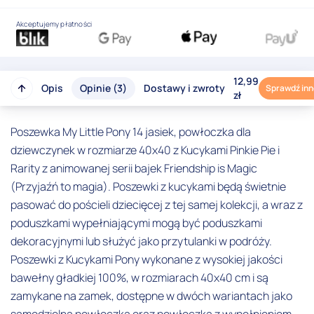
Akceptujemy płatności
12,99
Opis
Opinie (3)
Dostawy i zwroty
Sprawdź inn
zł
Poszewka My Little Pony 14 jasiek, powłoczka dla
dziewczynek w rozmiarze 40x40 z Kucykami Pinkie Pie i
Rarity z animowanej serii bajek Friendship is Magic
(Przyjaźń to magia). Poszewki z kucykami będą świetnie
pasować do pościeli dziecięcej z tej samej kolekcji, a wraz z
poduszkami wypełniającymi mogą być poduszkami
dekoracyjnymi lub służyć jako przytulanki w podróży.
Poszewki z Kucykami Pony wykonane z wysokiej jakości
bawełny gładkiej 100%, w rozmiarach 40x40 cm i są
zamykane na zamek, dostępne w dwóch wariantach jako
samodzielna powłoczka oraz powłoczka z wypełnieniem