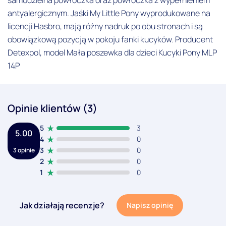
antyalergicznym. Jaśki My Little Pony wyprodukowane na
licencji Hasbro, mają różny nadruk po obu stronach i są
obowiązkową pozycją w pokoju fanki kucyków. Producent
Detexpol, model Mała poszewka dla dzieci Kucyki Pony MLP
14P
Opinie klientów (3)
5
3
5.00
4
0
3
0
3 opinie
2
0
1
0
Jak działają recenzje?
Napisz opinię