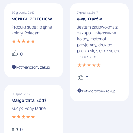
26 grudnia, 2017
7 grudnia, 2017
MONIKA, ŻELECHÓW
ewa, Kraków
Produkt super, piękne
Jestem zadowolona z
kolory. Polecam.
zakupu - intensywne
kolory, materiał
przyjemny, druk po
praniu się się nie ściera
0
- polecam
Potwierdzony zakup
0
Potwierdzony zakup
20 lipca, 2017
Małgorzata, Łódź
Kucyki Pony ładne.
0