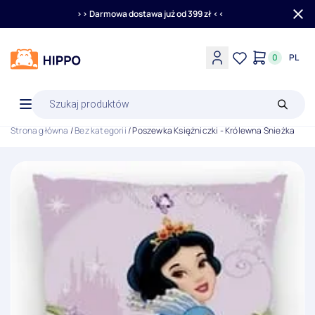
>> Darmowa dostawa już od 399 zł <<
0
PL
Wyszukiwarka
produktów
Strona główna
/
Bez kategorii
/ Poszewka Księżniczki - Królewna Śnieżka