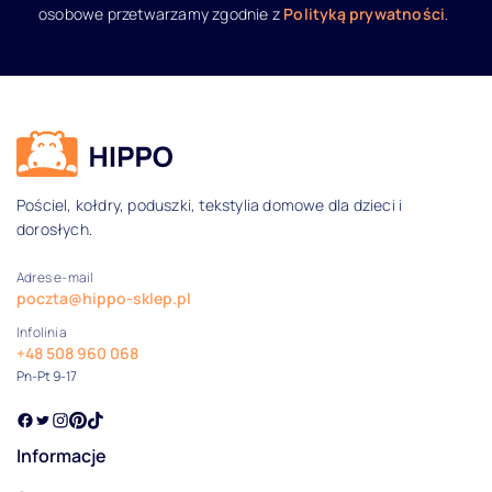
osobowe przetwarzamy zgodnie z
Polityką prywatności
.
Dane kontaktowe i informacje
Pościel, kołdry, poduszki, tekstylia domowe dla dzieci i
dorosłych.
Adres e-mail
poczta@hippo-sklep.pl
Infolinia
+48 508 960 068
Pn-Pt 9-17
Informacje