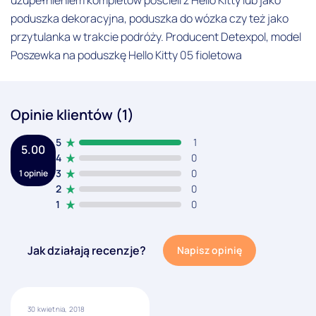
poduszka dekoracyjna, poduszka do wózka czy też jako
przytulanka w trakcie podróży. Producent Detexpol, model
Poszewka na poduszkę Hello Kitty 05 fioletowa
Opinie klientów (1)
5
1
5.00
4
0
3
0
1 opinie
2
0
1
0
Jak działają recenzje?
Napisz opinię
30 kwietnia, 2018