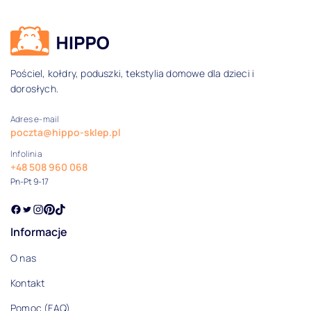
Dane kontaktowe i informacje
Pościel, kołdry, poduszki, tekstylia domowe dla dzieci i
dorosłych.
Adres e-mail
poczta@hippo-sklep.pl
Infolinia
+48 508 960 068
Pn-Pt 9-17
Informacje
O nas
Kontakt
Pomoc (FAQ)