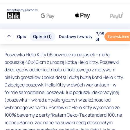
Akceptujemy płatności
7,99
Opis
Opinie (1)
Dostawy i zwroty
Sprawdź inne
zł
Poszewka Hello Kitty 05 powłoczka na jasiek - małą
poduszkę 40x40 cm z uroczą kotką Hello Kitty. Poszewki
dziecięce w odcieniach koloru fioletowego z motywem
białych groszków (polka dots) i dużą buzią kotki Hello Kitty.
Dziecięce poszewki Hello Kitty w dwóch wariantach - w
formie samodzielnej poszewki lub poduszki dekoracyjnej
(poszewka + wkład antyalergiczny) w zależności od
wybranego wariantu. Poszewki z Hello Kitty wykonane ze
100% bawełny z certyfikatem Oeko-Tex standard 100, na
licencji Sanrio, zapinane na suwaki będą doskonałym
uzupełnieniem kompletów pościeli z Hello Kitty lub jako