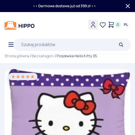
>> Darmowa dostawa już od 399 zł <<
0
PL
Wyszukiwarka
produktów
Strona główna
/
Bez kategorii
/ Poszewka Hello Kitty 05