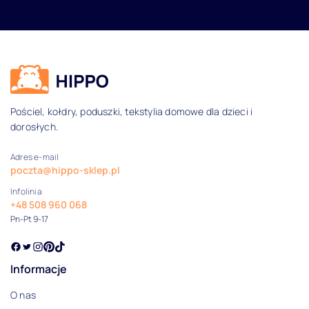
Dane kontaktowe i informacje
Pościel, kołdry, poduszki, tekstylia domowe dla dzieci i
dorosłych.
Adres e-mail
poczta@hippo-sklep.pl
Infolinia
+48 508 960 068
Pn-Pt 9-17
Informacje
O nas