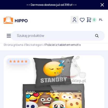
>> Darmowa dostawa już od 399 zł <<
0
PL
Wyszukiwarka
produktów
Strona główna
/
Bez kategorii
/ Pościel z tabletem emot!x