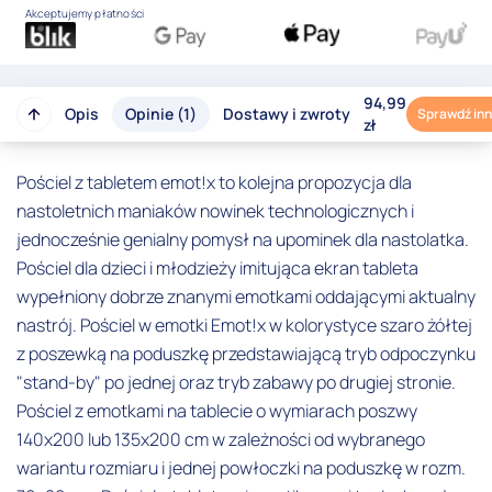
Akceptujemy płatności
94,99
Opis
Opinie (1)
Dostawy i zwroty
Sprawdź inn
zł
Pościel z tabletem emot!x to kolejna propozycja dla
nastoletnich maniaków nowinek technologicznych i
jednocześnie genialny pomysł na upominek dla nastolatka.
Pościel dla dzieci i młodzieży imitująca ekran tableta
wypełniony dobrze znanymi emotkami oddającymi aktualny
nastrój. Pościel w emotki Emot!x w kolorystyce szaro żółtej
z poszewką na poduszkę przedstawiającą tryb odpoczynku
"stand-by" po jednej oraz tryb zabawy po drugiej stronie.
Pościel z emotkami na tablecie o wymiarach poszwy
140x200 lub 135x200 cm w zależności od wybranego
wariantu rozmiaru i jednej powłoczki na poduszkę w rozm.