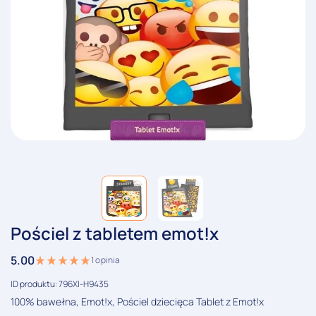
Pościel z tabletem emot!x
5.00
1
opinia
ID produktu: 796XI-H9435
100% bawełna, Emot!x, Pościel dziecięca Tablet z Emot!x