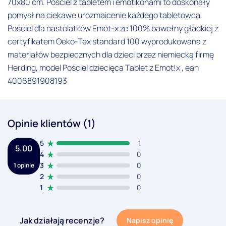
70x80 cm. Pościel z tabletem i emotikonami to doskonały
pomysł na ciekawe urozmaicenie każdego tabletowca.
Pościel dla nastolatków Emot-x ze 100% bawełny gładkiej z
certyfikatem Oeko-Tex standard 100 wyprodukowana z
materiałów bezpiecznych dla dzieci przez niemiecką firmę
Herding, model Pościel dziecięca Tablet z Emot!x , ean
4006891908193
Opinie klientów (1)
5
1
5.00
4
0
3
0
1 opinie
2
0
1
0
Jak działają recenzje?
Napisz opinię