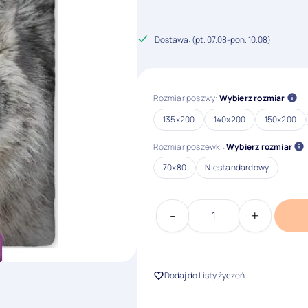
zł
Dostawa: (
pt. 07.08
-
pon. 10.08
)
Rozmiar poszwy:
Wybierz rozmiar
135x200
140x200
150x200
Rozmiar poszewki:
Wybierz rozmiar
70x80
Niestandardowy
-
+
ilość
Pościel
z
motywem
Dodaj do Listy życzeń
Wilka