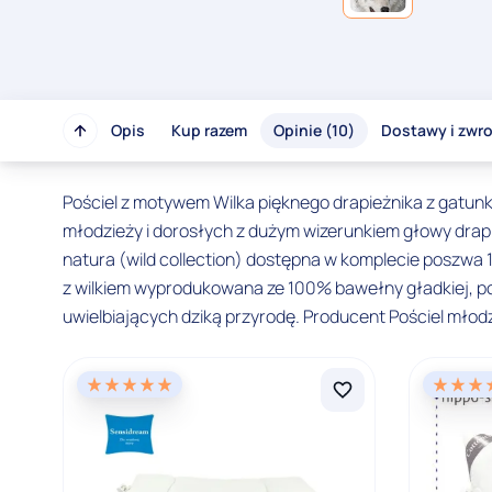
Opis
Kup razem
Opinie (10)
Dostawy i zwr
Pościel z motywem Wilka pięknego drapieżnika z gatunk
młodzieży i dorosłych z dużym wizerunkiem głowy drapież
natura (wild collection) dostępna w komplecie poszwa
z wilkiem wyprodukowana ze 100% bawełny gładkiej, pos
uwielbiających dziką przyrodę. Producent Pościel mł