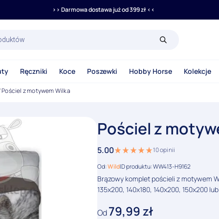
>> Darmowa dostawa już od 399 zł <<
rka
uty
Ręczniki
Koce
Poszewki
Hobby Horse
Kolekcje
/ Pościel z motywem Wilka
Pościel z motyw
5.00
10
opinii
Od:
Wild
ID produktu: WW413-H9162
Brązowy komplet pościeli z motywem Wil
135x200, 140x180, 140x200, 150x200 lu
79,99
zł
Od