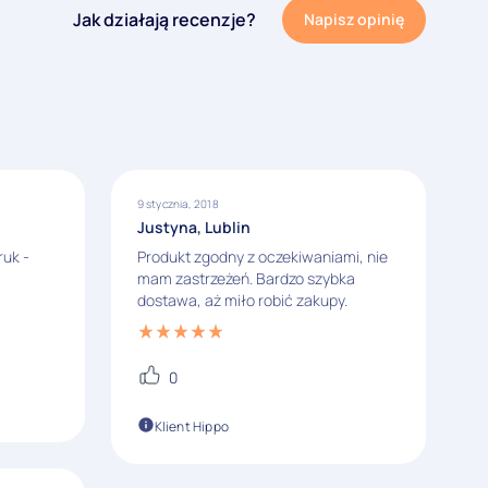
Jak działają recenzje?
Napisz opinię
9 stycznia, 2018
Justyna, Lublin
ruk -
Produkt zgodny z oczekiwaniami, nie
mam zastrzeżeń. Bardzo szybka
dostawa, aż miło robić zakupy.
0
Klient Hippo