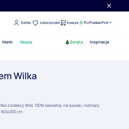
Konto
Lista życzeń
Koszyk
0
PL
/
Polska
/
PLN
Marki
Okazje
Święta
Inspiracje
em Wilka
ka z kolekcji Wild, 100% bawełna, na suwaki, rozmiary
b 160x200 cm