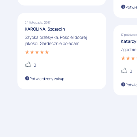
Potwi
24 listopada, 2017
KAROLINA, Szczecin
17 paździer
Szybka przesyłka. Pościel dobrej
Katarzy
jakości. Serdecznie polecam.
Zgodnie 
0
0
Potwierdzony zakup
Potwi