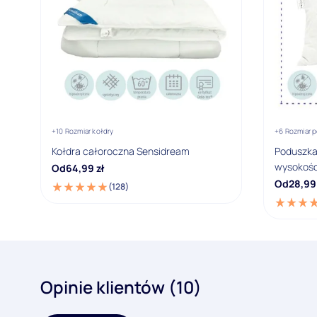
+10 Rozmiar kołdry
+6 Rozmiar 
Kołdra całoroczna Sensidream
Poduszka 
wysokośc
Od
64,99
zł
Od
28,99
(128)
Opinie klientów (10)