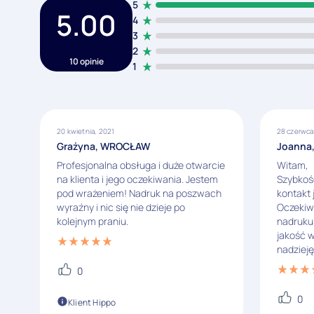
5
5.00
4
3
2
10 opinie
1
20 kwietnia, 2021
28 czerwca
Grażyna, WROCŁAW
Joanna,
Profesjonalna obsługa i duże otwarcie
Witam,
na klienta i jego oczekiwania. Jestem
Szybkość
pod wrażeniem! Nadruk na poszwach
kontakt 
wyraźny i nic się nie dzieje po
Oczekiw
kolejnym praniu.
nadruku 
jakość w
nadzieję
0
0
Klient Hippo