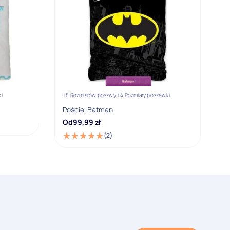
i
+8 Rozmiarów poszwy,
+4 Rozmiary poszewki
Pościel Batman
Od
99,99
zł
(2)