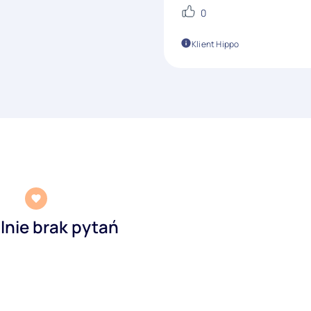
0
Klient Hippo
lnie brak pytań