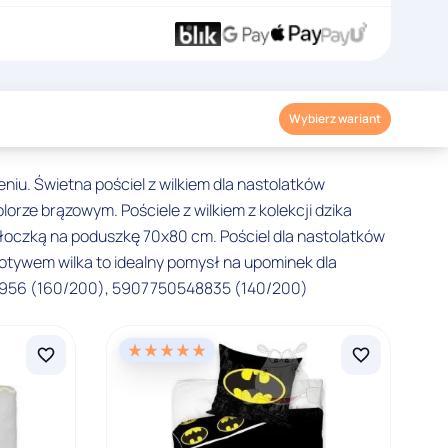
Wybierz wariant
iu. Świetna pościel z wilkiem dla nastolatków
orze brązowym. Pościele z wilkiem z kolekcji dzika
łoczką na poduszkę 70x80 cm. Pościel dla nastolatków
otywem wilka to idealny pomysł na upominek dla
542956 (160/200), 5907750548835 (140/200)