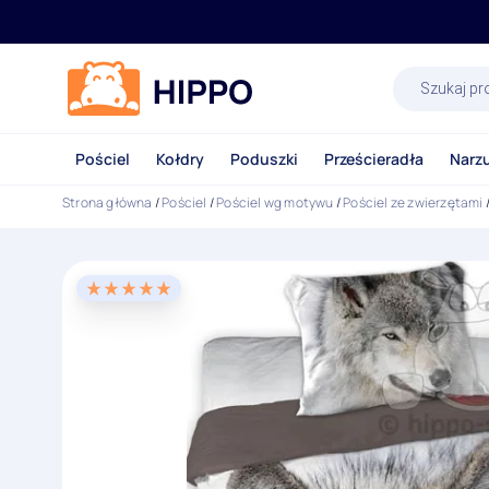
Wyszukiwa
produktów
Pościel
Kołdry
Poduszki
Prześcieradła
Narz
Strona główna
/
Pościel
/
Pościel wg motywu
/
Pościel ze zwierzętami