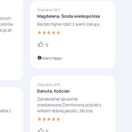
22 grudnia, 2017
Magdalena, Środa wielkopolska
wionym
 kolorów
Bardzo fajnie robić z wami zakupy.
acja ze
0
Klient Hippo
29 grudnia, 2016
Danuta, Kościan
Zamøwienie sprawnie
zrealizowane.Zamówiona pościel z
odna z
wilkiem dobrej jakości ,śliczna
0