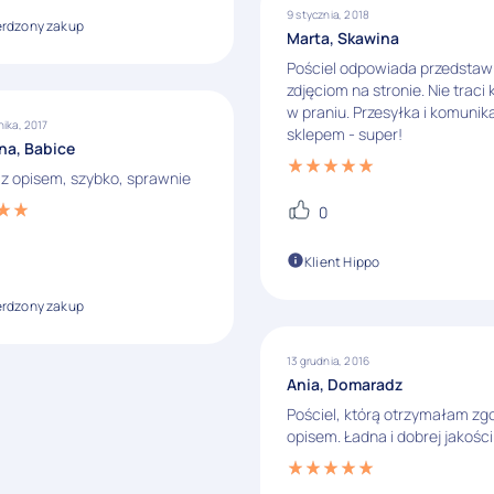
9 stycznia, 2018
erdzony zakup
Marta, Skawina
Pościel odpowiada przedsta
zdjęciom na stronie. Nie traci
w praniu. Przesyłka i komunik
nika, 2017
sklepem - super!
na, Babice
z opisem, szybko, sprawnie
0
Klient Hippo
erdzony zakup
13 grudnia, 2016
Ania, Domaradz
Pościel, którą otrzymałam zg
opisem. Ładna i dobrej jakości