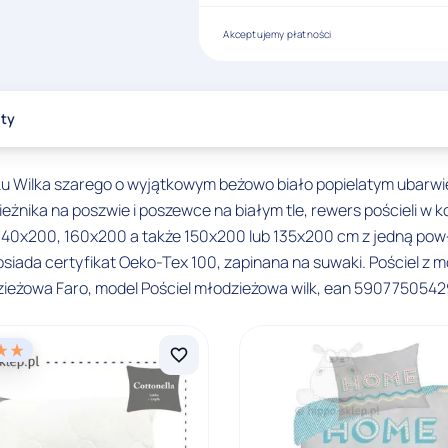
Akceptujemy płatności
oty
u Wilka szarego o wyjątkowym beżowo biało popielatym ubarwien
nika na poszwie i poszewce na białym tle, rewers pościeli w kol
 140x200, 160x200 a także 150x200 lub 135x200 cm z jedną pow
iada certyfikat Oeko-Tex 100, zapinana na suwaki. Pościel z m
odzieżowa Faro, model Pościel młodzieżowa wilk, ean 5907750