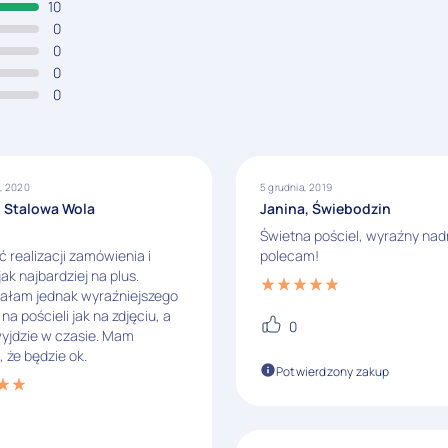
10
0
0
0
0
, 2020
5 grudnia, 2019
 Stalowa Wola
Janina, Świebodzin
Świetna pościel, wyraźny nad
 realizacji zamówienia i
polecam!
jak najbardziej na plus.
ałam jednak wyraźniejszego
na pościeli jak na zdjęciu, a
0
yjdzie w czasie. Mam
, że będzie ok.
Potwierdzony zakup