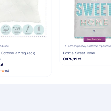
poduszki
+3 Rozmiary poszwy,
+3 Rozmiary poszewk
Cottonella z regulacją
Pościel Sweet Home
i
Od
74,99
zł
zł
(6)