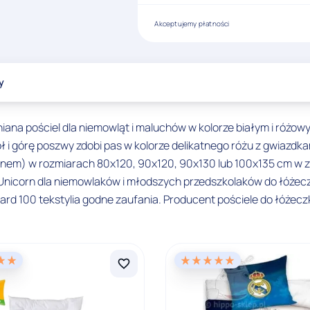
Akceptujemy płatności
y
ana pościel dla niemowląt i maluchów w kolorze białym i różowy
ł i górę poszwy zdobi pas w kolorze delikatnego różu z gwiazdka
nem) w rozmiarach 80x120, 90x120, 90x130 lub 100x135 cm w za
 Unicorn dla niemowlaków i młodszych przedszkolaków do łóże
ard 100 tekstylia godne zaufania. Producent pościele do łóżec