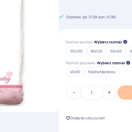
zł
Dostawa: (
pt. 07.08
-
pon. 10.08
)
Rozmiar poszwy:
Wybierz rozmiar
100x135
80x120
90x120
9
Rozmiar poszewki:
Wybierz rozmiar
40x60
Niestandardowy
-
+
ilość
Pościel
z
jednorożcem
Dodaj do Listy życzeń
do
łóżeczka