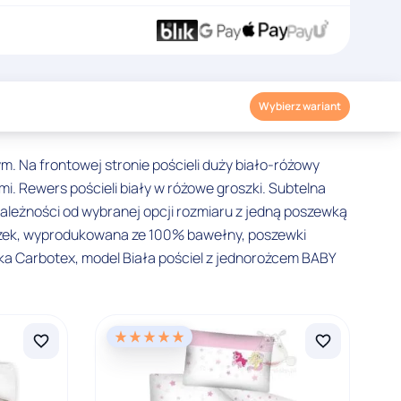
Wybierz wariant
m. Na frontowej stronie pościeli duży biało-różowy
mi. Rewers pościeli biały w różowe groszki. Subtelna
leżności od wybranej opcji rozmiaru z jedną poszewką
czek, wyprodukowana ze 100% bawełny, poszewki
zka Carbotex, model Biała pościel z jednorożcem BABY