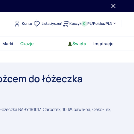
Konto
Lista życzeń
Koszyk
0
PL
/
Polska
/
PLN
Marki
Okazje
Święta
Inspiracje
rożcem do łóżeczka
 łóżeczka BABY 191017, Carbotex, 100% bawełna, Oeko-Tex,