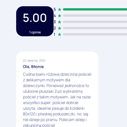
5
5.00
4
3
2
1 opinie
1
22 sierpnia, 2021
Ola, Błonie
Cudna biało-różowa dziecinna pościel
z delikatnym motywem dla
dziewczynki. Ponieważ jednorożce to
ulubione pluszaki Zuzi wybraliśmy
pościel z takim motywem. Jak na razie
wszystko super, pościel dobrze
uszyta, idealnie pasuje do kołderki
80x120 i płaskiej poduszeczki, nic się
nie dzieje po praniu. Polecam sklep i
zakupioną pościel.