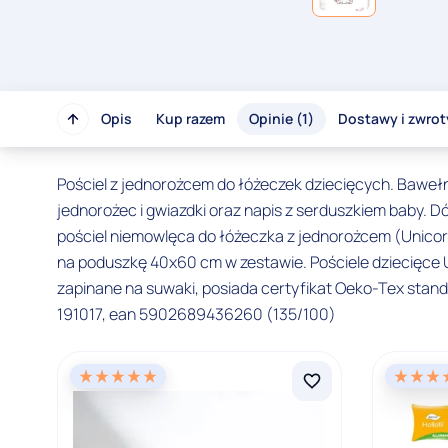
Opis
Kup razem
Opinie (1)
Dostawy i zwrot
Pościel z jednorożcem do łóżeczek dziecięcych. Bawełni
jednorożec i gwiazdki oraz napis z serduszkiem baby. Dó
pościel niemowlęca do łóżeczka z jednorożcem (Unicor
na poduszkę 40x60 cm w zestawie. Pościele dziecięce
zapinane na suwaki, posiada certyfikat Oeko-Tex stand
191017, ean 5902689436260 (135/100)