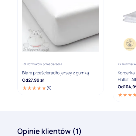
+9 Rozmiarów prześcieradła
+2 Rozmiar k
Białe prześcieradło jersey z gumką
Kołderka
Hollofil 
Od
27,99
zł
Od
104,9
(5)
Opinie klientów (1)