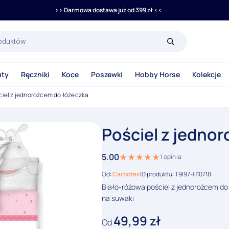
>> Darmowa dostawa już od 399 zł <<
rka
uty
Ręczniki
Koce
Poszewki
Hobby Horse
Kolekcje
ciel z jednorożcem do łóżeczka
Pościel z jedno
5.00
1
opinia
Od:
Carbotex
ID produktu: T9I97-H10718
Biało-różowa pościel z jednorożcem do
na suwaki
49,99
zł
Od