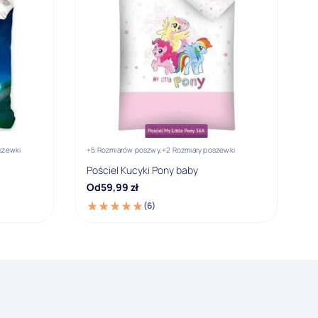
szewki
+5 Rozmiarów poszwy,
+2 Rozmiary poszewki
Pościel Kucyki Pony baby
Od
59,99
zł
(6)