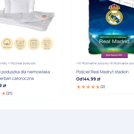
ołdry,
+1 Rozmiar poduszki
+10 Rozmiarów poszwy,
+8 Rozmiarów po
 i poduszka dla niemowlaka
Pościel Real Madryt stadion
Allerban całoroczna
Od
144,99
zł
9
zł
(2)
(21)