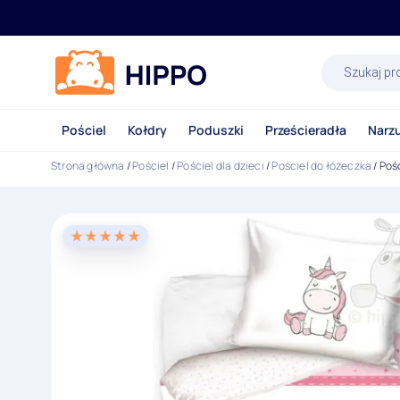
Wyszukiwa
produktów
Pościel
Kołdry
Poduszki
Prześcieradła
Narz
Strona główna
/
Pościel
/
Pościel dla dzieci
/
Pościel do łóżeczka
/ Poś