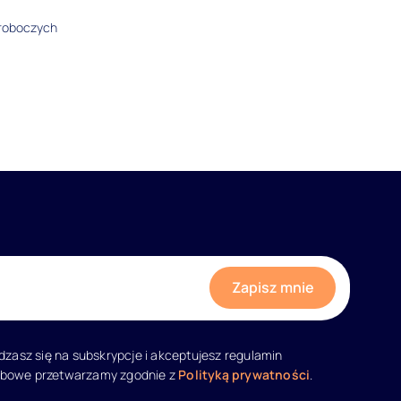
 roboczych
adzasz się na subskrypcje i akceptujesz regulamin
obowe przetwarzamy zgodnie z
Polityką prywatności
.