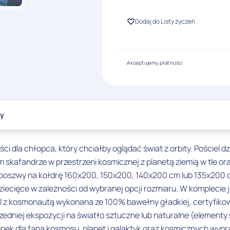
Dodaj do Listy życzeń
Akceptujemy płatności
ty
 dla chłopca, który chciałby oglądać świat z orbity. Pościel d
skafandrze w przestrzeni kosmicznej z planetą ziemią w tle ora
 poszwy na kołdrę 160x200, 150x200, 140x200 cm lub 135x200 cm
dziecięce w zależności od wybranej opcji rozmiaru. W kompleci
el z kosmonautą wykonana ze 100% bawełny gładkiej, certyfiko
zedniej ekspozycji na światło sztuczne lub naturalne (element
k dla fana kosmosu, planet i galaktyk oraz kosmicznych wypraw