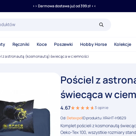
>> Darmowa dostawa już od 399 zł <<
rka
uty
Ręczniki
Koce
Poszewki
Hobby Horse
Kolekcje
el z astronautą (kosmonautą) świecąca w ciemności
Pościel z astro
świecąca w cie
4.67
3
opinie
Od:
Detexpol
ID produktu: XR4HT-H9629
Komplet pościeli z kosmonautą świecąc
Oeko-Tex 100, wszystkie rozmiary stan