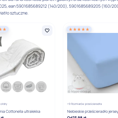
4025, ean 5901685689212 (140/200), 5901685689205 (160/200)
iatło sztuczne.
kołdry
+9 Rozmiarów prześcieradła
tnia Cottonella ultralekka
Niebieskie prześcieradło jers
zł
Od
23,98
zł