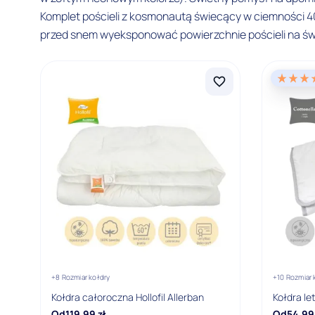
Komplet pościeli z kosmonautą świecący w ciemności 
przed snem wyeksponować powierzchnie pościeli na św
+8 Rozmiar kołdry
+10 Rozmiar 
Kołdra całoroczna Hollofil Allerban
Kołdra le
Od
119,99
zł
Od
54,99