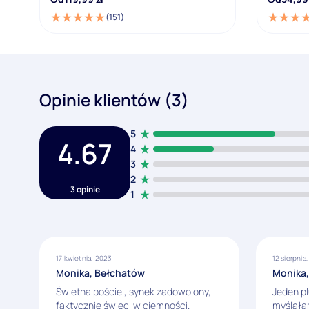
(151)
Opinie klientów (3)
5
4.67
4
3
2
3 opinie
1
17 kwietnia, 2023
12 sierpnia
Monika, Bełchatów
Monika
Świetna pościel, synek zadowolony,
Jeden pl
faktycznie świeci w ciemności.
myślałam