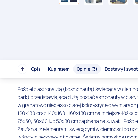
Opis
Kup razem
Opinie (3)
Dostawy i zwro
Pościel z astronautą (kosmonautą) świecąca w ciemności
dark) przedstawiająca dużą postać astronauty w białym 
w granatowo niebiesko białej kolorystyce o wymiarach
120x180 oraz 140x160 i 160x180 cm na mniejsze łóżka 
75x50, 50x60 lub 50x80 cm zapinana na suwaki. Pości
Zaufania, z elementami świecącymi w ciemności po upr
w żółtym neonowym kolorze). Świetny pomysł na upomine