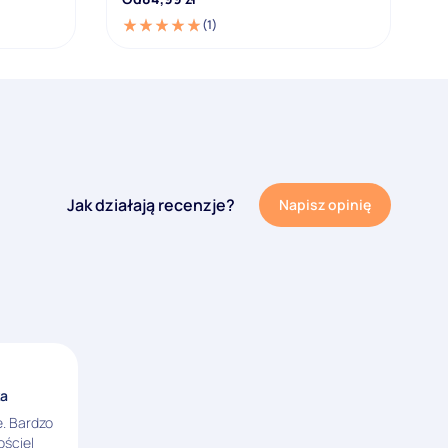
(1)
Jak działają recenzje?
Napisz opinię
ka
. Bardzo
ościel