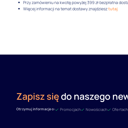
Przy zamówieniu na kwotę powyżej 399 zł bezpłatna dosta
Więcej informacji na temat dostawy znajdziesz
tutaj
Zapisz się
do naszego new
Otrzymuj informacje o:
Promocjach
Nowościach
Ofertach