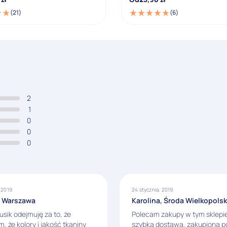
(21)
(6)
2
1
0
0
0
, 2019
24 stycznia, 2019
, Warszawa
Karolina, Środa Wielkopols
usik odejmuję za to, że
Polecam zakupy w tym sklepie
, że kolory i jakość tkaniny
szybka dostawa, zakupiona p