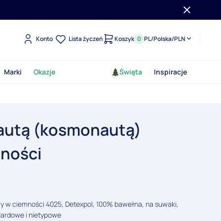
Konto
Lista życzeń
Koszyk
0
PL
/
Polska
/
PLN
Marki
Okazje
Święta
Inspiracje
nautą (kosmonautą)
mności
y w ciemności 4025, Detexpol, 100% bawełna, na suwaki,
dardowe i nietypowe