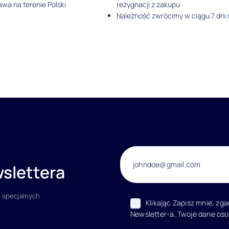
wa na terenie Polski
rezygnacji z zakupu
Należność zwrócimy w ciągu 7 dni
slettera
 specjalnych
Klikając Zapisz mnie, zg
Newsletter-a. Twoje dane os