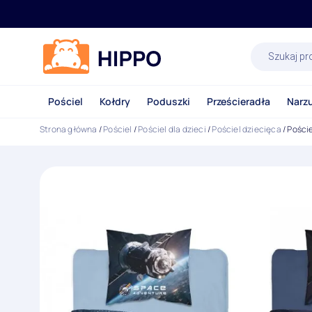
Wyszukiwa
produktów
Pościel
Kołdry
Poduszki
Prześcieradła
Narz
Strona główna
/
Pościel
/
Pościel dla dzieci
/
Pościel dziecięca
/ Pości