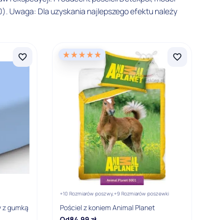
. Uwaga: Dla uzyskania najlepszego efektu należy
+10 Rozmiarów poszwy,
+9 Rozmiarów poszewki
ey z gumką
Pościel z koniem Animal Planet
Od
84,99
zł