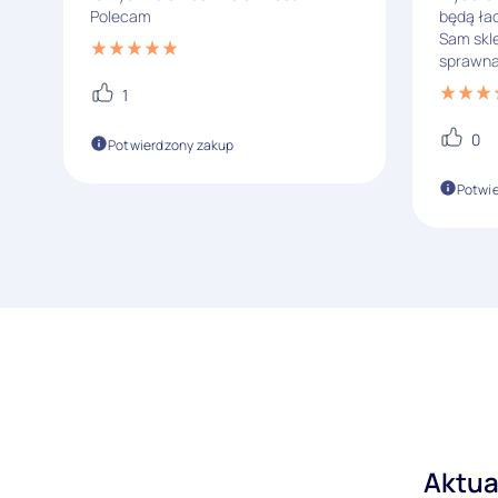
Polecam
będą ład
Sam skl
sprawna
1
0
Potwierdzony zakup
Potwi
Aktua