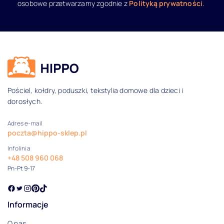
osobowe przetwarzamy zgodnie z
Polityką prywatności
.
Dane kontaktowe i informacje
Pościel, kołdry, poduszki, tekstylia domowe dla dzieci i
dorosłych.
Adres e-mail
poczta@hippo-sklep.pl
Infolinia
+48 508 960 068
Pn-Pt 9-17
Informacje
O nas