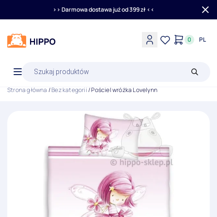
>> Darmowa dostawa już od 399 zł <<
0
PL
Wyszukiwarka
produktów
Strona główna
/
Bez kategorii
/ Pościel wróżka Lovelynn