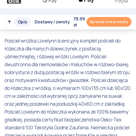
79,99
Opis
Dostawy i zwroty
Sprawdź inne produkty
zł
Pościel wróżka Lovelynn licencyjny komplet pościeli do
łóżeczka dla małych dziewczynek z postacią
uśmiechniętej, różowej wróżki Lovelynn. Pościel
dwustronna dla niemowlaków i maluchów w różowo-białej
kolorystyce z dużą postacią wróżki w różowo białym stroju
oraz motywami kwiatuszków i gwiazdek. Pościel dziecięca
do łóżeczka z wróżką, o wymiarach 100x135 cm lub 90x120
cm w zależności od wybranej opcji zamykane na suwak
oraz jednej poszewki na poduszkę 40x60 cm z zakładkę.
Pościel Lovelynn do łóżeczka wykonana ze 100% bawełny
gładkiej, posiada certyfikat bezpieczeństwa Oeko-Tex
standard 100 Tekstylia Godne Zaufania. Niemiecka pościel
dziecięca wyprodukowana przez firmę Klaus Herding,