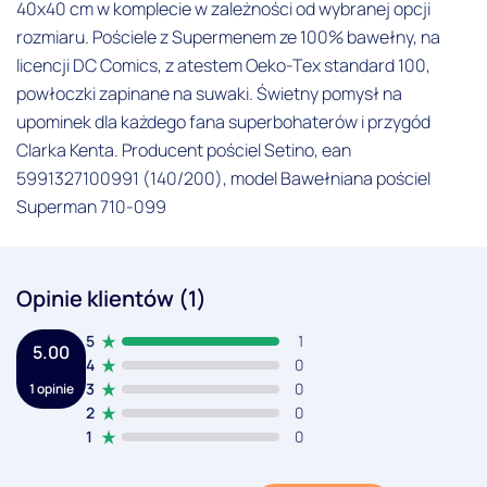
40x40 cm w komplecie w zależności od wybranej opcji
rozmiaru. Pościele z Supermenem ze 100% bawełny, na
licencji DC Comics, z atestem Oeko-Tex standard 100,
powłoczki zapinane na suwaki. Świetny pomysł na
upominek dla każdego fana superbohaterów i przygód
Clarka Kenta. Producent pościel Setino, ean
5991327100991 (140/200), model Bawełniana pościel
Superman 710-099
Opinie klientów (1)
5
1
5.00
4
0
3
0
1 opinie
2
0
1
0