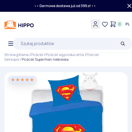
>> Darmowa dostawa już od 399 zł <<
0
PL
Wyszukiwarka
produktów
Strona główna
/
Pościel
/
Pościel wg producenta
/
Pościel
Detexpol
/ Pościel Superman niebieska