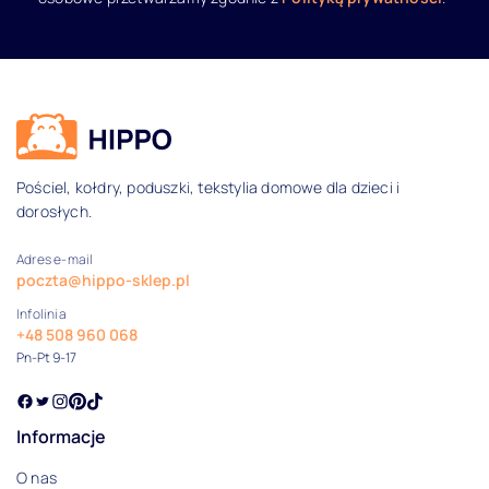
Dane kontaktowe i informacje
Pościel, kołdry, poduszki, tekstylia domowe dla dzieci i
dorosłych.
Adres e-mail
poczta@hippo-sklep.pl
Infolinia
+48 508 960 068
Pn-Pt 9-17
Informacje
O nas