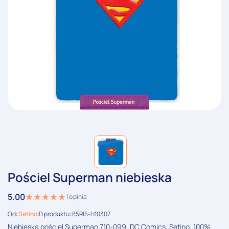
Pościel Superman niebieska
5.00
1
opinia
Od:
Setino
ID produktu: 85RI5-H10307
Niebieska pościel Superman 710-099, DC Comics, Setino, 100%