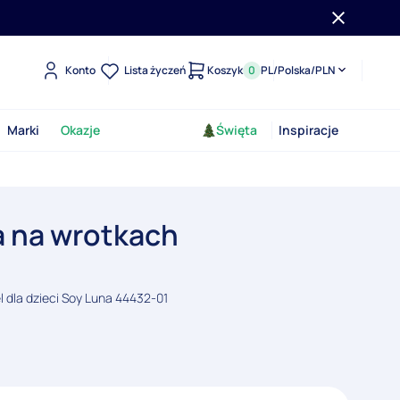
Konto
Lista życzeń
Koszyk
0
PL
/
Polska
/
PLN
Marki
Okazje
Święta
Inspiracje
a na wrotkach
 dla dzieci Soy Luna 44432-01