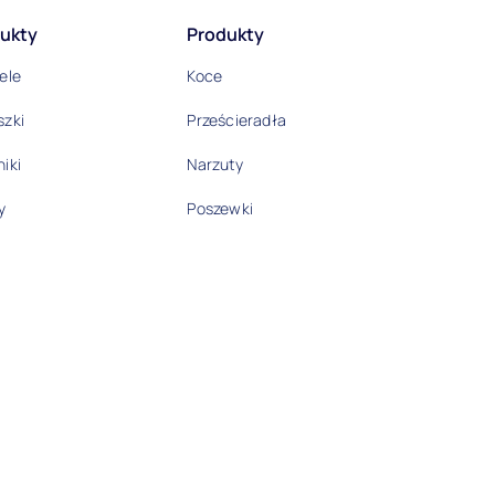
ukty
Produkty
ele
Koce
szki
Prześcieradła
iki
Narzuty
y
Poszewki