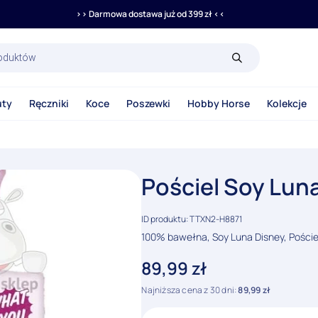
>> Darmowa dostawa już od 399 zł <<
rka
uty
Ręczniki
Koce
Poszewki
Hobby Horse
Kolekcje
Pościel Soy Lun
ID produktu: TTXN2-H8871
100% bawełna, Soy Luna Disney, Pościel
89,99
zł
Najniższa cena z 30 dni:
89,99
zł