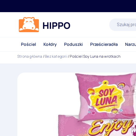
Wyszukiwa
produktów
Pościel
Kołdry
Poduszki
Prześcieradła
Narz
Strona główna
/
Bez kategorii
/ Pościel Soy Luna na wrotkach