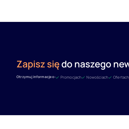
Zapisz się
do naszego new
Otrzymuj informacje o:
Promocjach
Nowościach
Ofertach