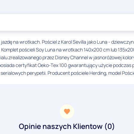
jazdę na wrotkach. Pościel z Karol Sevilla jako Luna - dziewczy
e. Komplet pościeli Soy Luna na wrotkach 140x200 cm lub 135x2
serialu zrealizowanego przez Disney Channel w jasnoróżowej ko
posiada certyfikat Oeko-Tex 100 gwarantujący użycie podczas 
i serialowych perypetii. Producent pościele Herding, model Poś
Opinie naszych Klientow (0)