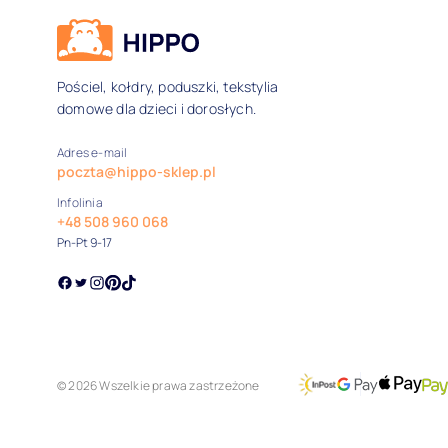
Dane kontaktowe i inform
Pościel, kołdry, poduszki, tekstylia
domowe dla dzieci i dorosłych.
Adres e-mail
poczta@hippo-sklep.pl
Infolinia
+48 508 960 068
Pn-Pt 9-17
© 2026 Wszelkie prawa zastrzeżone