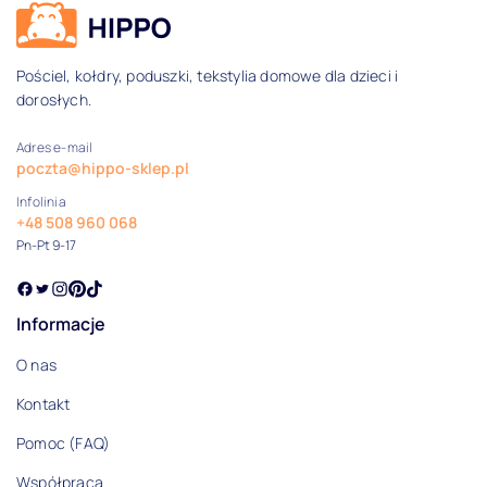
Dane kontaktowe i informacje
Pościel, kołdry, poduszki, tekstylia domowe dla dzieci i
dorosłych.
Adres e-mail
poczta@hippo-sklep.pl
Infolinia
+48 508 960 068
Pn-Pt 9-17
Informacje
O nas
Kontakt
Pomoc (FAQ)
Współpraca