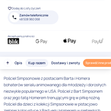
Dodaj do Listy życzeń
Zamów telefonicznie
48 508 960 068
Akceptujemy płatności
Opis
Kup razem
Dostawy i zwroty
Sprawdź inne pro
Pościel Simpsonowie z postaciami Barta i Homera
bohaterów serialu animowanego dla młodzieży i dorosłych
niezwykle popularnego w USA. Pościel z Bart Simpsonem
oraz jego tatą Homerem trenującymi grę w piłkę nożną.
Pościel dla dzieci z kolekcji Simpsonowie w pistacjowo
zielonej kolorystyce z Bart-em i Homerem w niebieskich