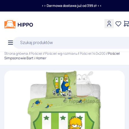
>> Darmowa dostawa już od 399 zł <<
Wyszukiwarka
produktów
Strona główna
/
Pościel
/
Pościel wg rozmiaru
/
Pościel 140x200
/ Pościel
Simpsonowie Bart i Homer