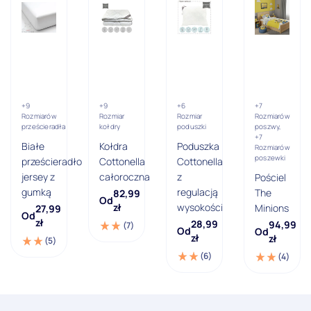
+9
+9
+6
+7
Rozmiarów
Rozmiar
Rozmiar
Rozmiarów
prześcieradła
kołdry
poduszki
poszwy,
+7
Białe
Kołdra
Poduszka
Rozmiarów
poszewki
prześcieradło
Cottonella
Cottonella
jersey z
całoroczna
z
Pościel
gumką
regulacją
The
82,99
Od
zł
wysokości
Minions
27,99
Od
zł
28,99
94,99
(7)
Od
Od
zł
zł
(5)
(6)
(4)