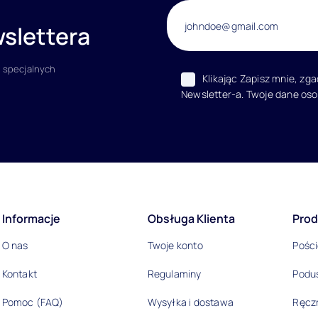
slettera
 specjalnych
Klikając Zapisz mnie, zg
Newsletter-a. Twoje dane os
acje
Informacje
Obsługa Klienta
Prod
O nas
Twoje konto
Pości
Kontakt
Regulaminy
Podu
Pomoc (FAQ)
Wysyłka i dostawa
Ręczn