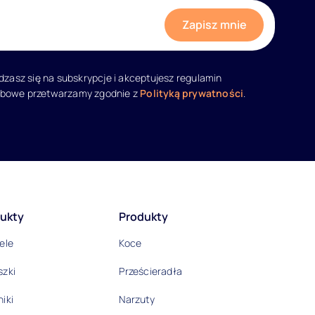
adzasz się na subskrypcje i akceptujesz regulamin
obowe przetwarzamy zgodnie z
Polityką prywatności
.
ukty
Produkty
ele
Koce
szki
Prześcieradła
iki
Narzuty