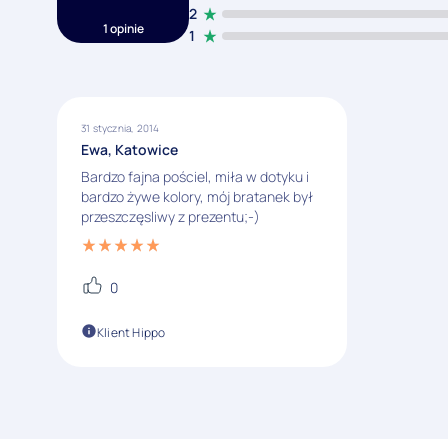
2
1 opinie
1
31 stycznia, 2014
Ewa, Katowice
Bardzo fajna pościel, miła w dotyku i
bardzo żywe kolory, mój bratanek był
przeszczęsliwy z prezentu;-)
0
Klient Hippo