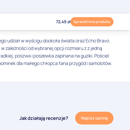
72,49
zł
Sprawdź inne produkty
cego udział w wyścigu dookoła świata oraz Echo Bravo
w zależności od wybranej opcji rozmiaru z z jedną
kiej, poszwa i poszewka zapinana na guziki. Pościel
upominek dla małego chłopca fana przygód i samolotów.
Jak działają recenzje?
Napisz opinię