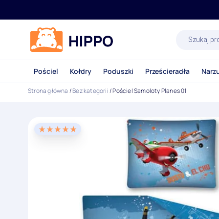
Wyszukiwa
produktów
Pościel
Kołdry
Poduszki
Prześcieradła
Narz
Strona główna
/
Bez kategorii
/ Pościel Samoloty Planes 01