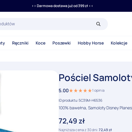
>> Darmowa dostawa już od 399 zł <<
rka
uty
Ręczniki
Koce
Poszewki
Hobby Horse
Kolekcje
Pościel Samolot
5.00
1
opinia
ID produktu: 5C39M-H6536
100% bawełna, Samoloty Disney Planes,
72,49
zł
Najniższa cena z 30 dni:
72,49
zł