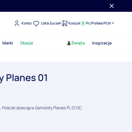
Konto
Lista życzeń
Koszyk
0
PL
/
Polska
/
PLN
Marki
Okazje
Święta
Inspiracje
y Planes 01
 Pościel dziecięca Samoloty Planes PL 01 DC