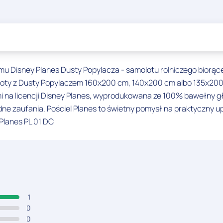
ilmu Disney Planes Dusty Popylacza - samolotu rolniczego biorą
oloty z Dusty Popylaczem 160x200 cm, 140x200 cm albo 135x200 
na licencji Disney Planes, wyprodukowana ze 100% bawełny gład
dne zaufania. Pościel Planes to świetny pomysł na praktyczny 
Planes PL 01 DC
1
0
0