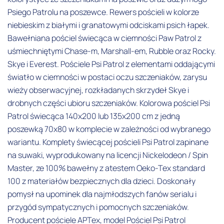
Psiego Patrolu na poszewce. Rewers pościeli w kolorze
niebieskim z białymi i granatowymi odciskami psich łapek.
Bawełniana pościel świecąca w ciemności Paw Patrol z
uśmiechniętymi Chase-m, Marshall-em, Rubble oraz Rocky.
Skye i Everest. Pościele Psi Patrol z elementami oddającymi
światło w ciemności w postaci oczu szczeniaków, zarysu
wieży obserwacyjnej, rozkładanych skrzydeł Skye i
drobnych części ubioru szczeniaków. Kolorowa pościel Psi
Patrol świecąca 140x200 lub 135x200 cm z jedną
poszewką 70x80 w komplecie w zależności od wybranego
wariantu. Komplety świecącej pościeli Psi Patrol zapinane
na suwaki, wyprodukowany na licencji Nickelodeon / Spin
Master, ze 100% bawełny z atestem Oeko-Tex standard
100 z materiałów bezpiecznych dla dzieci. Doskonały
pomysł na upominek dla najmłodszych fanów serialu i
przygód sympatycznych i pomocnych szczeniaków.
Producent pościele APTex, model Pościel Psi Patrol