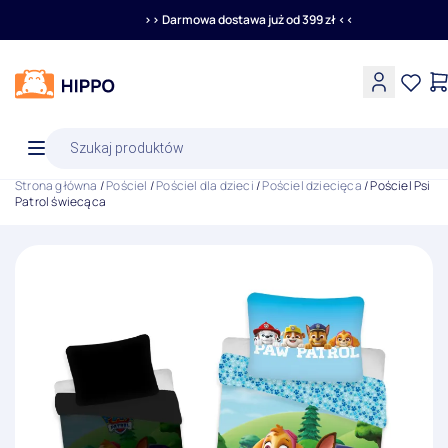
>> Darmowa dostawa już od 399 zł <<
Wyszukiwarka
produktów
Strona główna
/
Pościel
/
Pościel dla dzieci
/
Pościel dziecięca
/ Pościel Psi
Patrol świecąca