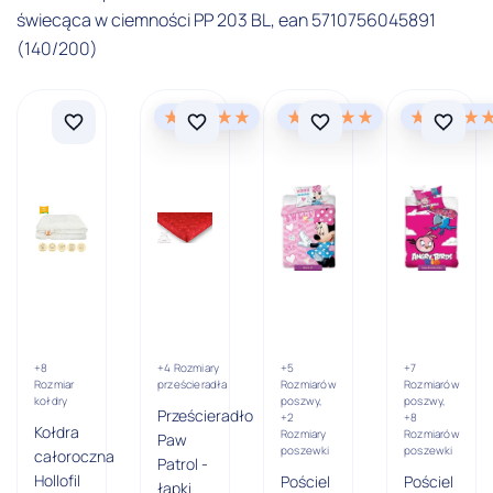
świecąca w ciemności PP 203 BL, ean 5710756045891
(140/200)
+8
+4 Rozmiary
+5
+7
Rozmiar
prześcieradła
Rozmiarów
Rozmiarów
kołdry
poszwy,
poszwy,
Prześcieradło
+2
+8
Kołdra
Rozmiary
Rozmiarów
Paw
poszewki
poszewki
całoroczna
Patrol -
Hollofil
Pościel
Pościel
łapki