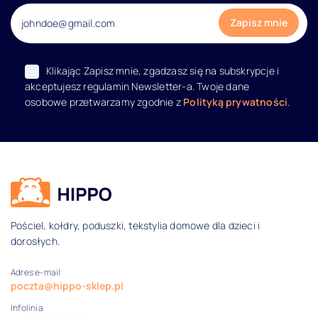
Klikając Zapisz mnie, zgadzasz się na subskrypcje i
akceptujesz regulamin Newsletter-a. Twoje dane
osobowe przetwarzamy zgodnie z
Polityką prywatności
.
Dane kontaktowe i informacje
Pościel, kołdry, poduszki, tekstylia domowe dla dzieci i
dorosłych.
Adres e-mail
poczta@hippo-sklep.pl
Infolinia