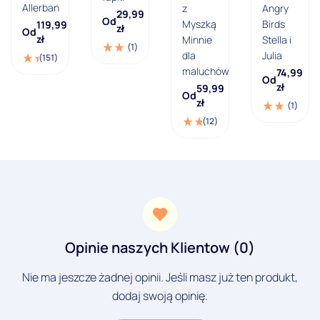
Allerban
z
Angry
29,99
Od
Myszką
Birds
119,99
zł
Od
zł
Minnie
Stella i
(1)
dla
Julia
(151)
maluchów
74,99
Od
zł
59,99
Od
zł
(1)
(12)
Opinie naszych Klientow (0)
Nie ma jeszcze żadnej opinii. Jeśli masz już ten produkt,
dodaj swoją opinię.