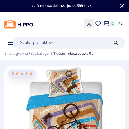
>> Darmowa dostawa już od 399 zł <<
0
PL
Wyszukiwarka
produktów
Strona główna
/
Bez kategorii
/ Pościel młodzieżowa 09