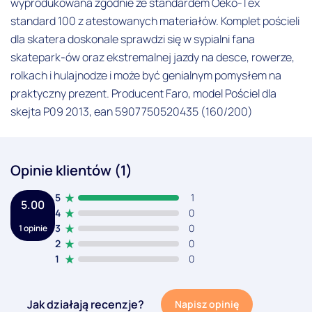
wyprodukowana zgodnie ze standardem Oeko-Tex
standard 100 z atestowanych materiałów. Komplet pościeli
dla skatera doskonale sprawdzi się w sypialni fana
skatepark-ów oraz ekstremalnej jazdy na desce, rowerze,
rolkach i hulajnodze i może być genialnym pomysłem na
praktyczny prezent. Producent Faro, model Pościel dla
skejta P09 2013, ean 5907750520435 (160/200)
Opinie klientów (1)
5
1
5.00
4
0
3
0
1 opinie
2
0
1
0
Jak działają recenzje?
Napisz opinię