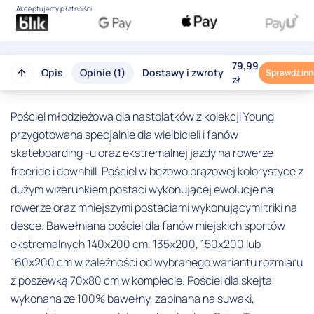
Akceptujemy płatności
79,99
Opis
Opinie (1)
Dostawy i zwroty
Sprawdź inn
zł
Pościel młodzieżowa dla nastolatków z kolekcji Young
przygotowana specjalnie dla wielbicieli i fanów
skateboarding -u oraz ekstremalnej jazdy na rowerze
freeride i downhill. Pościel w beżowo brązowej kolorystyce z
dużym wizerunkiem postaci wykonującej ewolucje na
rowerze oraz mniejszymi postaciami wykonującymi triki na
desce. Bawełniana pościel dla fanów miejskich sportów
ekstremalnych 140x200 cm, 135x200, 150x200 lub
160x200 cm w zależności od wybranego wariantu rozmiaru
z poszewką 70x80 cm w komplecie. Pościel dla skejta
wykonana ze 100% bawełny, zapinana na suwaki,