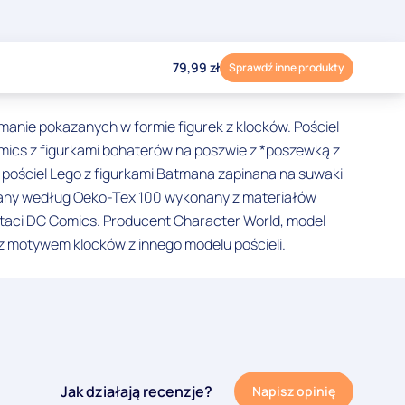
79,99
zł
Sprawdź inne produkty
nie pokazanych w formie figurek z klocków. Pościel
mics z figurkami bohaterów na poszwie z *poszewką z
pościel Lego z figurkami Batmana zapinana na suwaki
owany według Oeko-Tex 100 wykonany z materiałów
ostaci DC Comics. Producent Character World, model
 motywem klocków z innego modelu pościeli.
Jak działają recenzje?
Napisz opinię