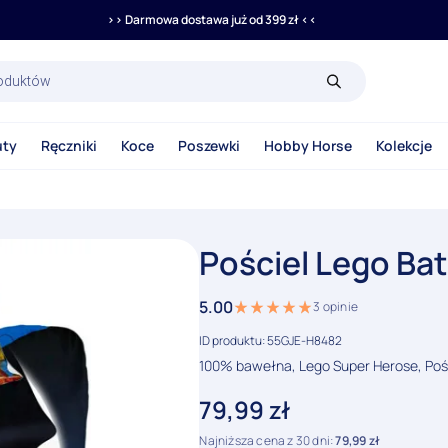
>> Darmowa dostawa już od 399 zł <<
rka
uty
Ręczniki
Koce
Poszewki
Hobby Horse
Kolekcje
Pościel Lego B
5.00
3
opinie
ID produktu: 55GJE-H8482
100% bawełna, Lego Super Herose, Poś
79,99
zł
Najniższa cena z 30 dni:
79,99
zł