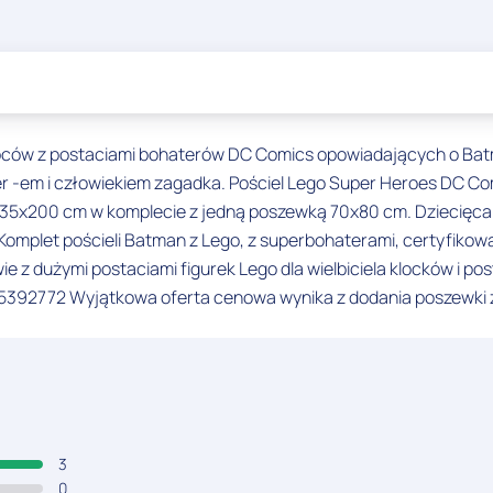
pców z postaciami bohaterów DC Comics opowiadających o Batma
 -em i człowiekiem zagadka. Pościel Lego Super Heroes DC Co
35x200 cm w komplecie z jedną poszewką 70x80 cm. Dziecięca 
Komplet pościeli Batman z Lego, z superbohaterami, certyfik
e z dużymi postaciami figurek Lego dla wielbiciela klocków i p
85392772 Wyjątkowa oferta cenowa wynika z dodania poszewki z
3
0