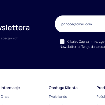
slettera
 specjalnych
Klikając Zapisz mnie, zg
Newsletter-a. Twoje dane os
acje
Informacje
Obsługa Klienta
Prod
O nas
Twoje konto
Pości