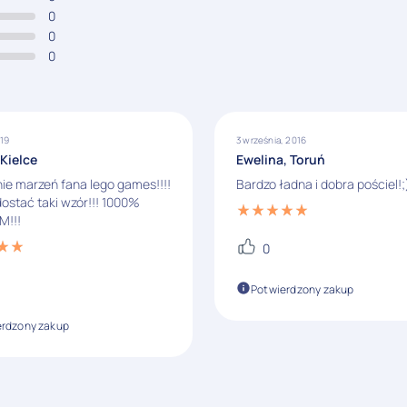
0
0
0
019
3 września, 2016
Kielce
Ewelina, Toruń
ie marzeń fana lego games!!!!
Bardzo ładna i dobra pościel!;
ostać taki wzór!!! 1000%
!!!
0
Potwierdzony zakup
erdzony zakup