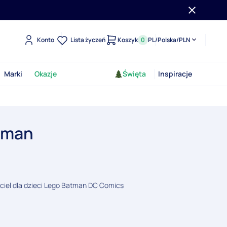
Konto
Lista życzeń
Koszyk
0
PL
/
Polska
/
PLN
Marki
Okazje
Święta
Inspiracje
atman
ciel dla dzieci Lego Batman DC Comics