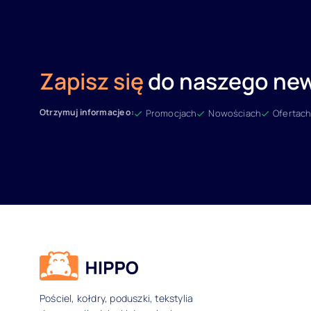
Zapisz się
do naszego new
Otrzymuj informacje o:
Promocjach
Nowościach
Ofertach
Dane kontaktowe i inform
Pościel, kołdry, poduszki, tekstylia