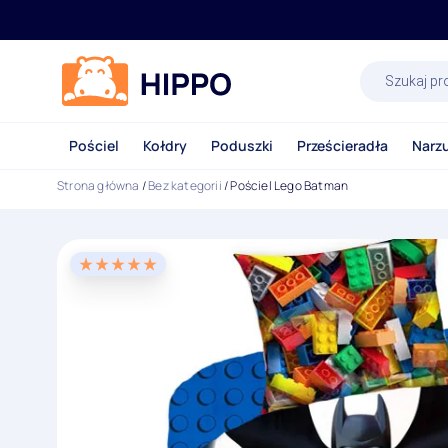
Wyszukiwa
produktów
Pościel
Kołdry
Poduszki
Prześcieradła
Narz
Strona główna
/
Bez kategorii
/ Pościel Lego Batman