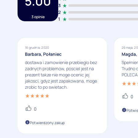
5.00
3
2
3 opinie
1
16 grudnia, 2020
26 maja, 2
Barbara, Połaniec
Magda, 
dostawa i zamowienie przebieglo bez
Spełnien
zadnych problemow, posciel jest na
Trudno d
prezent takze nie moge ocenic jej
POLECAM
jakosci, gdyz jest zapakowana, moge
zrobic to po swietach.
0
0
Potwi
Potwierdzony zakup