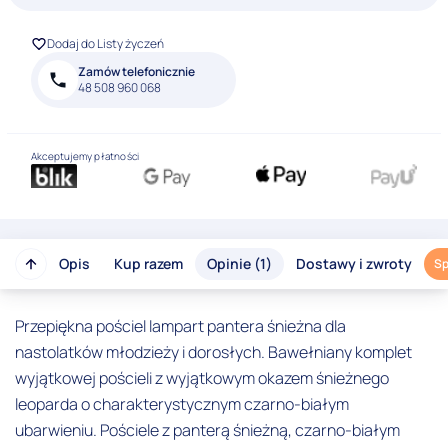
Dodaj do Listy życzeń
Zamów telefonicznie
48 508 960 068
Akceptujemy płatności
Opis
Kup razem
Opinie (1)
Dostawy i zwroty
Sp
Przepiękna pościel lampart pantera śnieżna dla
nastolatków młodzieży i dorosłych. Bawełniany komplet
wyjątkowej pościeli z wyjątkowym okazem śnieżnego
leoparda o charakterystycznym czarno-białym
ubarwieniu. Pościele z panterą śnieżną, czarno-białym