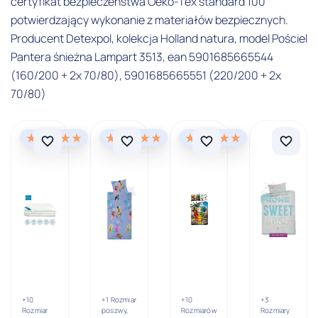
certyfikat bezpieczeństwa Oeko-Tex standard 100
potwierdzający wykonanie z materiałów bezpiecznych.
Producent Detexpol, kolekcja Holland natura, model Pościel
Pantera śnieżna Lampart 3513, ean 5901685665544
(160/200 + 2x 70/80), 5901685665551 (220/200 + 2x
70/80)
+10
+1 Rozmiar
+10
+3
Rozmiar
poszwy,
Rozmiarów
Rozmiary