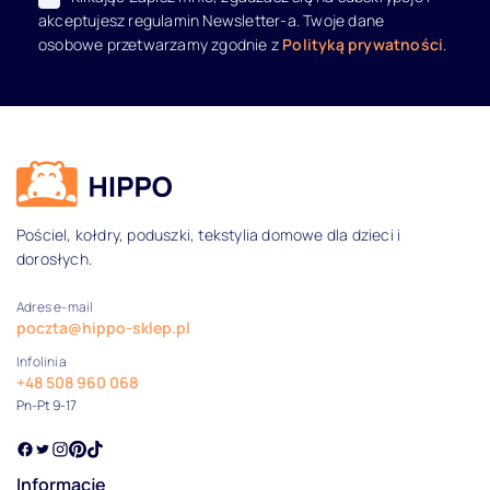
akceptujesz regulamin Newsletter-a. Twoje dane
osobowe przetwarzamy zgodnie z
Polityką prywatności
.
Dane kontaktowe i informacje
Pościel, kołdry, poduszki, tekstylia domowe dla dzieci i
dorosłych.
Adres e-mail
poczta@hippo-sklep.pl
Infolinia
+48 508 960 068
Pn-Pt 9-17
Informacje