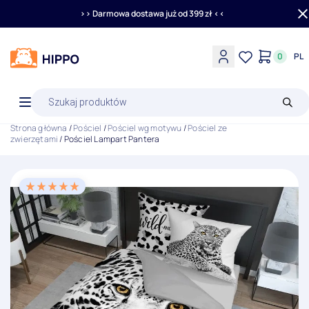
>> Darmowa dostawa już od 399 zł <<
0
PL
Wyszukiwarka
produktów
Strona główna
/
Pościel
/
Pościel wg motywu
/
Pościel ze
zwierzętami
/ Pościel Lampart Pantera