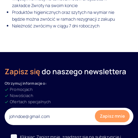
zakładce Zwroty na swoim koncie
Produktów higienicznych oraz szytych na wymiar nie
będzie można zwrócić w ramach rezygnacji z zakupu
Należność zwrócimy w ciągu 7 dni roboczych
Zapisz się
do naszego newslettera
Otrzymuj informacje o:
Promocjach
Nowościach
Ofertach specjalnych
Klikając Zapisz mnie, zgadzasz się na subskrypcje i