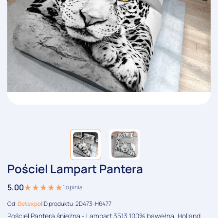
Pościel Lampart Pantera
5.00
1
opinia
Od:
Detexpol
ID produktu: 2D473-H6477
Pościel Pantera śnieżna - Lampart 3513 100% bawełna, Holland