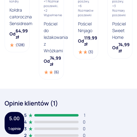
kołdry
+1 Rozmiar
poszwy,
poszwy,
poszewki,
+6
+3
Kołdra
+2
Rozmiarów
Rozmiary
Wypełnienie
poszewki
poszewki
całoroczna
Sensidream
Pościel
Pościel
Pościel
do
Ninjago
Sweet
64,99
Od
zł
leżakowania
Home
119,99
Od
z
zł
74,99
(128)
Od
Wróżkami
zł
(3)
74,99
Od
zł
(6)
Opinie klientów (1)
5
1
5.00
4
0
3
0
1 opinie
2
0