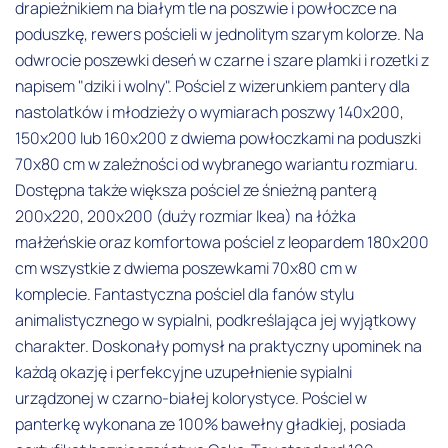
drapieżnikiem na białym tle na poszwie i powłoczce na
poduszkę, rewers pościeli w jednolitym szarym kolorze. Na
odwrocie poszewki deseń w czarne i szare plamki i rozetki z
napisem "dziki i wolny". Pościel z wizerunkiem pantery dla
nastolatków i młodzieży o wymiarach poszwy 140x200,
150x200 lub 160x200 z dwiema powłoczkami na poduszki
70x80 cm w zależności od wybranego wariantu rozmiaru.
Dostępna także większa pościel ze śnieżną panterą
200x220, 200x200 (duży rozmiar Ikea) na łóżka
małżeńskie oraz komfortowa pościel z leopardem 180x200
cm wszystkie z dwiema poszewkami 70x80 cm w
komplecie. Fantastyczna pościel dla fanów stylu
animalistycznego w sypialni, podkreślająca jej wyjątkowy
charakter. Doskonały pomysł na praktyczny upominek na
każdą okazję i perfekcyjne uzupełnienie sypialni
urządzonej w czarno-białej kolorystyce. Pościel w
panterkę wykonana ze 100% bawełny gładkiej, posiada