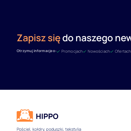
Zapisz się
do naszego new
Otrzymuj informacje o:
Promocjach
Nowościach
Ofertach
Dane kontaktowe i inform
Pościel, kołdry, poduszki, tekstylia