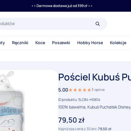
>> Darmowa dostawa już od 399 zł <<
rka
uty
Ręczniki
Koce
Poszewki
Hobby Horse
Kolekcje
Pościel Kubuś P
5.00
3
opinie
ID produktu: 3LC84-H5804
100% bawełna, Kubuś Puchatek Disney, 
79,50
zł
Najniższa cena z 30 dni:
79,50
zł