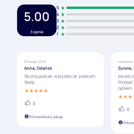
5
5.00
4
3
2
3 opinie
1
18 lutego, 2015
4 kwietnia,
Anna, Gdańsk
Sylwia,
Śliczna posciel, wszystko ok. polecam
bardzo s
Sklep.
Produkt 
opisem.
0
0
Potwierdzony zakup
Potwi