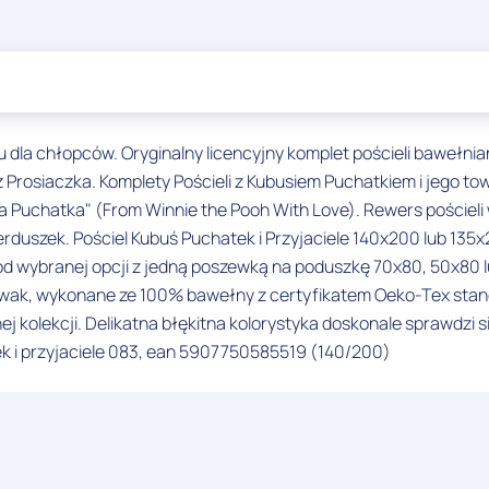
su dla chłopców. Oryginalny licencyjny komplet pościeli bawełn
 Prosiaczka. Komplety Pościeli z Kubusiem Puchatkiem i jego to
ia Puchatka" (From Winnie the Pooh With Love). Rewers pościeli 
duszek. Pościel Kubuś Puchatek i Przyjaciele 140x200 lub 135x2
od wybranej opcji z jedną poszewką na poduszkę 70x80, 50x80 l
uwak, wykonane ze 100% bawełny z certyfikatem Oeko-Tex standa
alnej kolekcji. Delikatna błękitna kolorystyka doskonale sprawdzi
ek i przyjaciele 083, ean 5907750585519 (140/200)