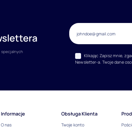
slettera
 specjalnych
Klikając Zapisz mnie, zg
Newsletter-a. Twoje dane os
acje
Informacje
Obsługa Klienta
Prod
O nas
Twoje konto
Pości