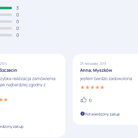
3
0
0
0
0
 2014
25 listopada, 2013
 Szczecin
Anna, Myszków
zybka realizacja zamówienia.
jestem bardzo zadowolona
jak najbardziej zgodny z
0
Potwierdzony zakup
erdzony zakup