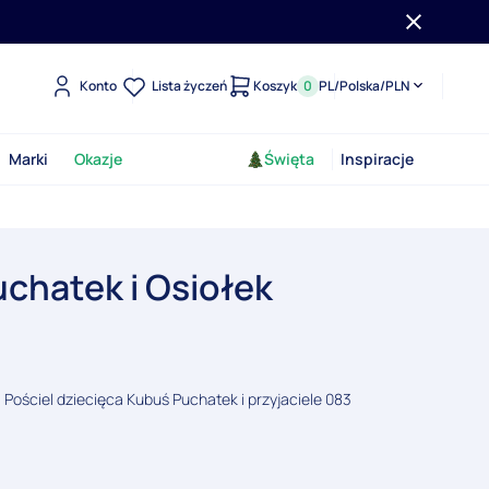
Konto
Lista życzeń
Koszyk
0
PL
/
Polska
/
PLN
Marki
Okazje
Święta
Inspiracje
uchatek i Osiołek
Pościel dziecięca Kubuś Puchatek i przyjaciele 083