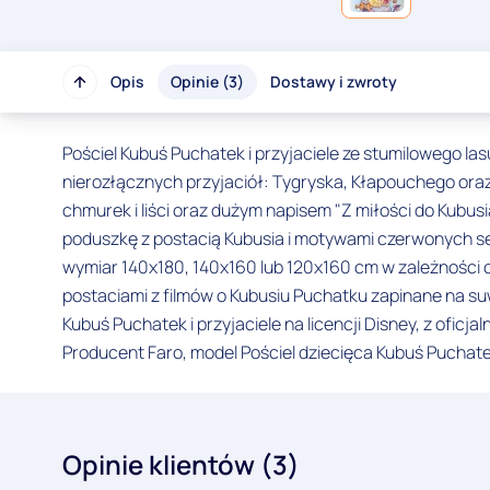
Opis
Opinie (3)
Dostawy i zwroty
Pościel Kubuś Puchatek i przyjaciele ze stumilowego la
nierozłącznych przyjaciół: Tygryska, Kłapouchego oraz
chmurek i liści oraz dużym napisem "Z miłości do Kubus
poduszkę z postacią Kubusia i motywami czerwonych ser
wymiar 140x180, 140x160 lub 120x160 cm w zależności 
postaciami z filmów o Kubusiu Puchatku zapinane na s
Kubuś Puchatek i przyjaciele na licencji Disney, z oficj
Producent Faro, model Pościel dziecięca Kubuś Puchat
Opinie klientów (3)