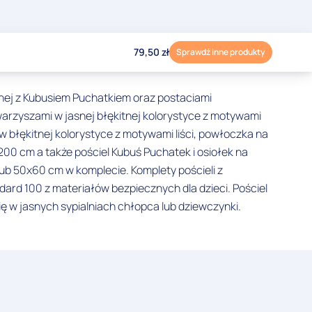
79,50
zł
Sprawdź inne produkty
ianej z Kubusiem Puchatkiem oraz postaciami
warzyszami w jasnej błękitnej kolorystyce z motywami
w błękitnej kolorystyce z motywami liści, powłoczka na
00 cm a także pościel Kubuś Puchatek i osiołek na
ub 50x60 cm w komplecie. Komplety pościeli z
rd 100 z materiałów bezpiecznych dla dzieci. Pościel
 się w jasnych sypialniach chłopca lub dziewczynki.