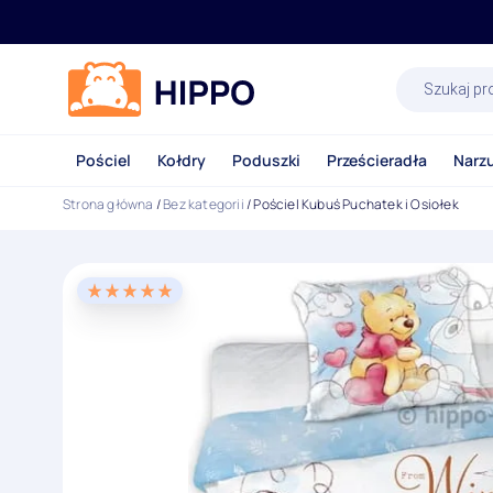
Wyszukiwa
produktów
Pościel
Kołdry
Poduszki
Prześcieradła
Narz
Strona główna
/
Bez kategorii
/ Pościel Kubuś Puchatek i Osiołek