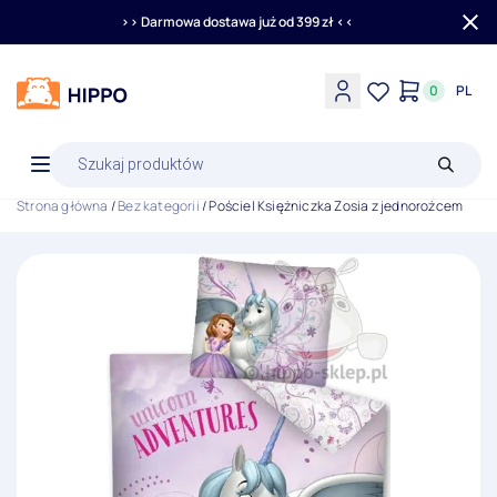
>> Darmowa dostawa już od 399 zł <<
0
PL
Wyszukiwarka
produktów
Strona główna
/
Bez kategorii
/ Pościel Księżniczka Zosia z jednorożcem