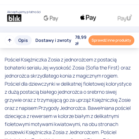
Akceptujemy płatności
78,99
Opis
Dostawy i zwroty
Sprawdź inne produkty
zł
Pościel Księżniczka Zosia z jednorożcem z postacią
bohaterki serialu Jej wysokość Zosia (Sofia the First) oraz
jednorożca skrzydlatego konia z magicznym rogiem.
Pościel dla dziewczynki w delikatnej fioletowej kolorystyce
z dużą postacią białego jednorożca o srebrno siwej
grzywie oraz z trzymającą go za uprząż Księżniczkę Zosie
oraz z napisem Przygody Jednorożca. Bawełniana pościel
dziecięca z rewersem w kolorze białym z delikatnymi
fioletowymi motywami kwiatowymi, na obu stronach
poszewki Księżniczka Zosia z Jednorożcem. Pościel