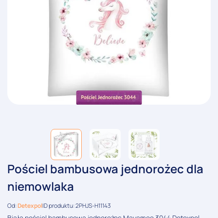
Pościel bambusowa jednorożec dla
niemowlaka
Od:
Detexpol
ID produktu: 2PHJS-H11143
Biała pościel bambusowa jednorożec Mayamoo 3044 Detexpol,