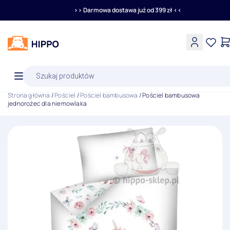
>> Darmowa dostawa już od 399 zł <<
Wyszukiwarka
produktów
Strona główna
/
Pościel
/
Pościel bambusowa
/ Pościel bambusowa
jednorożec dla niemowlaka