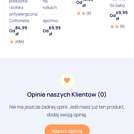
poduszka
na
Od
zł
04 baby
i kołdra
rolkach
49,99
(2)
antyalergiczna
-
Od
zł
Cottonella
sportivo
(5)
84,99
69,99
Od
Od
zł
zł
(64)
Opinie naszych Klientow (0)
Nie ma jeszcze żadnej opinii. Jeśli masz już ten produkt,
dodaj swoją opinię.
Napisz opinię