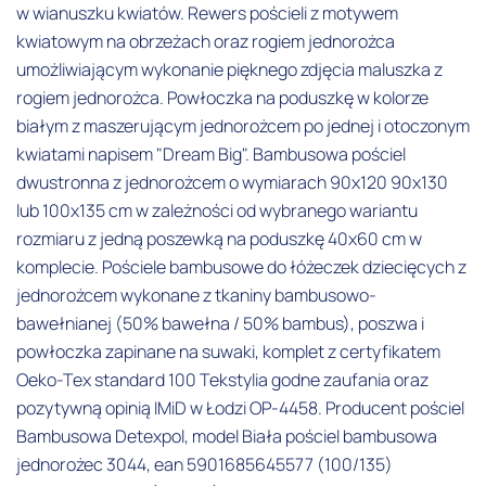
w wianuszku kwiatów. Rewers pościeli z motywem
kwiatowym na obrzeżach oraz rogiem jednorożca
umożliwiającym wykonanie pięknego zdjęcia maluszka z
rogiem jednorożca. Powłoczka na poduszkę w kolorze
białym z maszerującym jednorożcem po jednej i otoczonym
kwiatami napisem "Dream Big". Bambusowa pościel
dwustronna z jednorożcem o wymiarach 90x120 90x130
lub 100x135 cm w zależności od wybranego wariantu
rozmiaru z jedną poszewką na poduszkę 40x60 cm w
komplecie. Pościele bambusowe do łóżeczek dziecięcych z
jednorożcem wykonane z tkaniny bambusowo-
bawełnianej (50% bawełna / 50% bambus), poszwa i
powłoczka zapinane na suwaki, komplet z certyfikatem
Oeko-Tex standard 100 Tekstylia godne zaufania oraz
pozytywną opinią IMiD w Łodzi OP-4458. Producent pościel
Bambusowa Detexpol, model Biała pościel bambusowa
jednorożec 3044, ean 5901685645577 (100/135)