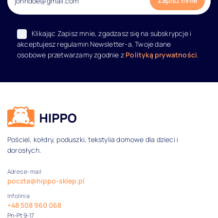
Klikając Zapisz mnie, zgadzasz się na subskrypcje i
akceptujesz regulamin Newsletter-a. Twoje dane
osobowe przetwarzamy zgodnie z
Polityką prywatności
.
Dane kontaktowe i informacje
Pościel, kołdry, poduszki, tekstylia domowe dla dzieci i
dorosłych.
Adres e-mail
poczta@hippo-sklep.pl
Infolinia
+48 508 960 068
Pn-Pt 9-17