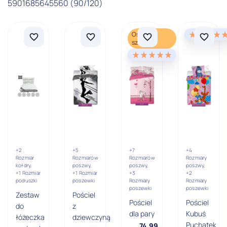
5901685645560 (90/120)
Ostatnia
sztuka
+2
+5
+7
+4
Rozmiar
Rozmiarów
Rozmiarów
Rozmiary
kołdry,
poszwy,
poszwy,
poszwy,
+1 Rozmiar
+1 Rozmiar
+3
+2
poduszki
poszewki
Rozmiary
Rozmiary
poszewki
poszewki
Zestaw
Pościel
Pościel
Pościel
do
z
dla pary
Kubuś
łóżeczka
dziewczyną
Puchatek
74,99