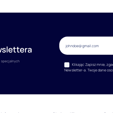
slettera
 specjalnych
Klikając Zapisz mnie, zg
Newsletter-a. Twoje dane os