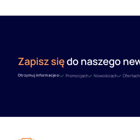
Zapisz się
do naszego new
Otrzymuj informacje o:
Promocjach
Nowościach
Ofertach