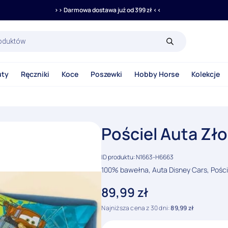
>> Darmowa dostawa już od 399 zł <<
rka
uty
Ręczniki
Koce
Poszewki
Hobby Horse
Kolekcje
Pościel Auta Zł
ID produktu: N1663-H6663
100% bawełna, Auta Disney Cars, Pości
89,99
zł
Najniższa cena z 30 dni:
89,99
zł