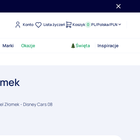
Konto
Lista życzeń
Koszyk
0
PL
/
Polska
/
PLN
Marki
Okazje
Święta
Inspiracje
omek
el Złomek - Disney Cars 08