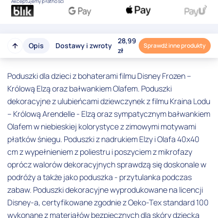
Akceptujemy płatności
28,99
Opis
Dostawy i zwroty
Sprawdź inne produkty
zł
Poduszki dla dzieci z bohaterami filmu Disney Frozen –
Królową Elzą oraz bałwankiem Olafem. Poduszki
dekoracyjne z ulubieńcami dziewczynek z filmu Kraina Lodu
– Królową Arendelle - Elzą oraz sympatycznym bałwankiem
Olafem w niebieskiej kolorystyce z zimowymi motywami
płatków śniegu. Poduszki z nadrukiem Elzy i Olafa 40x40
cm z wypełnieniem z poliestru i poszyciem z mikrofazy
oprócz walorów dekoracyjnych sprawdzą się doskonale w
podróży a także jako poduszka - przytulanka podczas
zabaw. Poduszki dekoracyjne wyprodukowane na licencji
Disney-a, certyfikowane zgodnie z Oeko-Tex standard 100
wykonane z materiałów bezpiecznych dla skóry dziecka