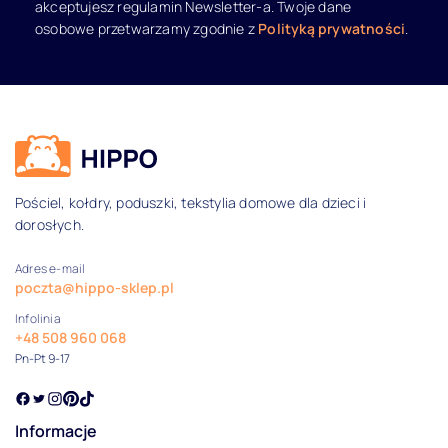
akceptujesz regulamin Newsletter-a. Twoje dane
osobowe przetwarzamy zgodnie z
Polityką prywatności
.
Dane kontaktowe i informacje
Pościel, kołdry, poduszki, tekstylia domowe dla dzieci i
dorosłych.
Adres e-mail
poczta@hippo-sklep.pl
Infolinia
+48 508 960 068
Pn-Pt 9-17
Informacje