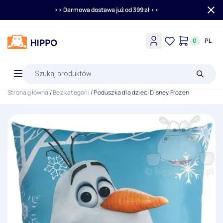
>> Darmowa dostawa już od 399 zł <<
0
PL
Wyszukiwarka
produktów
Strona główna
/
Bez kategorii
/ Poduszka dla dzieci Disney Frozen