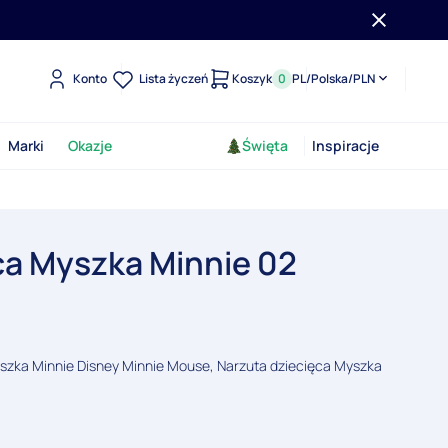
Konto
Lista życzeń
Koszyk
0
PL
/
Polska
/
PLN
Marki
Okazje
Święta
Inspiracje
ca Myszka Minnie 02
zka Minnie Disney Minnie Mouse, Narzuta dziecięca Myszka