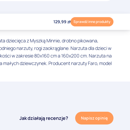
129,99
zł
Sprawdź inne produkty
uta dziecięca z Myszką Minnie, drobno pikowana,
niego narzuty, rogi zaokrąglane. Narzuta dla dzieci w
lkości w zakresie 80x160 cm a 160x200 cm. Narzuta na
la małych dziewczynek. Producent narzuty Faro, model
Jak działają recenzje?
Napisz opinię