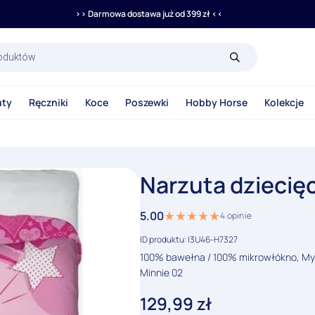
>> Darmowa dostawa już od 399 zł <<
rka
uty
Ręczniki
Koce
Poszewki
Hobby Horse
Kolekcje
Narzuta dziecię
5.00
4
opinie
ID produktu: I3U46-H7327
100% bawełna / 100% mikrowłókno, Mys
Minnie 02
129,99
zł