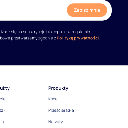
adzasz się na subskrypcje i akceptujesz regulamin
obowe przetwarzamy zgodnie z
Polityką prywatności
.
ukty
Produkty
ele
Koce
szki
Prześcieradła
iki
Narzuty