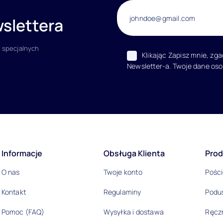
slettera
 specjalnych
Klikając Zapisz mnie, zg
Newsletter-a. Twoje dane os
acje
Informacje
Obsługa Klienta
Prod
O nas
Twoje konto
Pości
Kontakt
Regulaminy
Podu
Pomoc (FAQ)
Wysyłka i dostawa
Ręczn