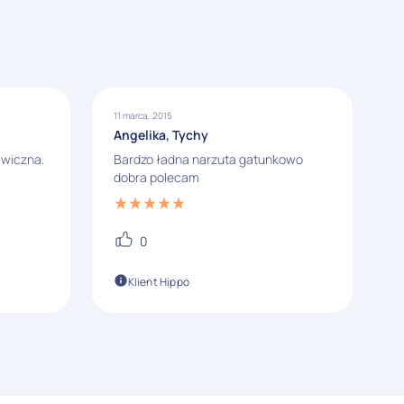
11 marca, 2015
Angelika, Tychy
awiczna.
Bardzo ładna narzuta gatunkowo
dobra polecam
0
Klient Hippo