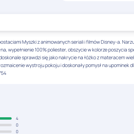
ostaciami Myszki z animowanych seriali i filmów Disney-a. Narz
 wypełnienie 100% poliester, obszycie w kolorze poszycia spod
doskonale sprawdzi się jako nakrycie na łóżko z materacem wie
urozmaicenie wystroju pokoju i doskonały pomysł na upominek d
754
4
0
0