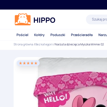
Wyszukiwa
produktów
Pościel
Kołdry
Poduszki
Prześcieradła
Narz
Strona główna
/
Bez kategorii
/ Narzuta dziecięca Myszka Minnie 02