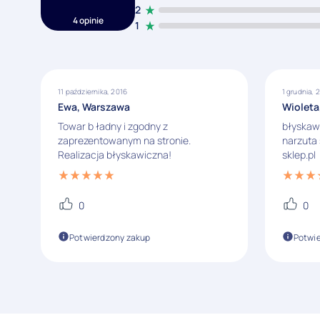
2
4 opinie
1
11 października, 2016
1 grudnia, 
Ewa, Warszawa
Wioleta
Towar b ładny i zgodny z
błyskaw
zaprezentowanym na stronie.
narzuta 
Realizacja błyskawiczna!
sklep.pl
0
0
Potwierdzony zakup
Potwi