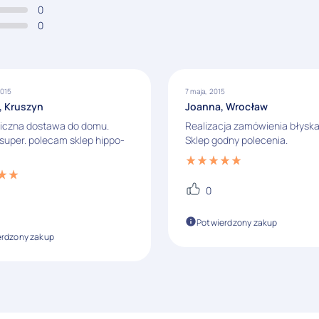
0
0
2015
7 maja, 2015
, Kruszyn
Joanna, Wrocław
iczna dostawa do domu.
Realizacja zamówienia błysk
super. polecam sklep hippo-
Sklep godny polecenia.
0
Potwierdzony zakup
erdzony zakup