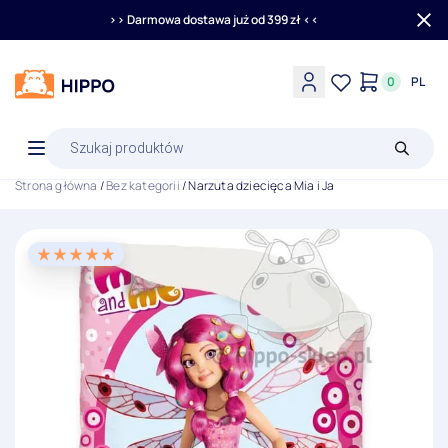
>> Darmowa dostawa już od 399 zł <<
0
PL
Wyszukiwarka
produktów
Strona główna
/
Bez kategorii
/ Narzuta dziecięca Mia i Ja