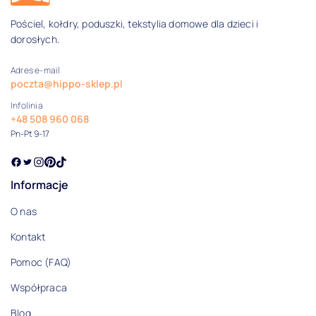
Pościel, kołdry, poduszki, tekstylia domowe dla dzieci i
dorosłych.
Adres e-mail
poczta@hippo-sklep.pl
Infolinia
+48 508 960 068
Pn-Pt 9-17
Informacje
O nas
Kontakt
Pomoc (FAQ)
Współpraca
Blog