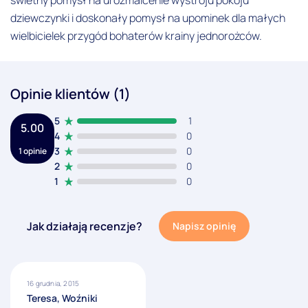
dziewczynki i doskonały pomysł na upominek dla małych
wielbicielek przygód bohaterów krainy jednorożców.
Opinie klientów (1)
5
1
5.00
4
0
3
0
1 opinie
2
0
1
0
Jak działają recenzje?
Napisz opinię
16 grudnia, 2015
Teresa, Woźniki