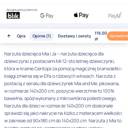
Akceptujemy płatności
119,00
Opis
Opinie (1)
Dostawy i zwroty
Sprawdź in
zł
Narzuta dziecięca Mia i Ja – narzuta dziecięca dla
dziewczynki z postaciami Mii 12-sto letniej dziewczynki,
która w krainie Centopii za pomocą magicznej bransoletki i
księgi zmienia się w Elfa o różowych włosach. Narzuta z
postacią z serialu dla dziewczynek Mia and Me, pikowana,
w rozmiarze 140x200 cm, poszycie wierzchnie to 100%
bawełna, spód wykonany z mikrowłókna poliestrowego.
Narzuta dla dzieci w rozmiarze 140x200 cm doskonale
sprawdzi się jako nakrycie na łóżko z materacem wielkości
w zakresie od 90x180 cm do 140x200 cm. Narzuta z Mia to
świetny pomysł na urozmaicenie wystroju pokoju