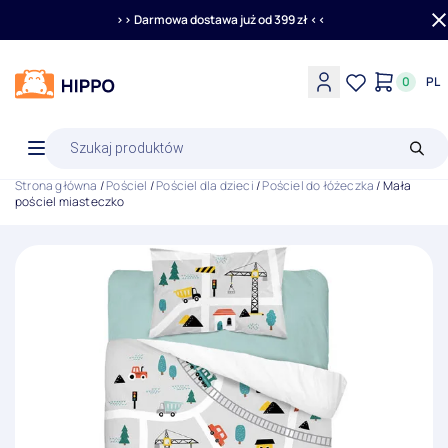
>> Darmowa dostawa już od 399 zł <<
0
PL
Wyszukiwarka
produktów
Strona główna
/
Pościel
/
Pościel dla dzieci
/
Pościel do łóżeczka
/ Mała
pościel miasteczko