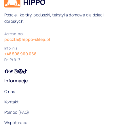
Dane kontaktowe i informacje
Wykończenie ręcznika
Pościel, kołdry, poduszki, tekstylia domowe dla dzieci i
dorosłych.
Welurowe
Wysokość materaca
Adres e-mail
poczta@hippo-sklep.pl
16-21 cm
Infolinia
+48 508 960 068
Zapięcie poszwy / poszewki
Pn-Pt 9-17
- / suwak
Informacje
suwak / suwak
O nas
Ocena
Kontakt
5
Pomoc (FAQ)
4
Współpraca
3