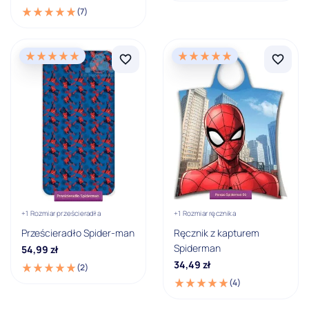
(7)
Kolekcja
Spider-man
Kolor
Granatowy
Niebieski
Marka
Spider-man
+1 Rozmiar prześcieradła
+1 Rozmiar ręcznika
Materiał
Prześcieradło Spider-man
Ręcznik z kapturem
Spiderman
54,99
zł
100% bawełna
34,49
zł
(2)
Materiał pościeli
(4)
100% bawełna