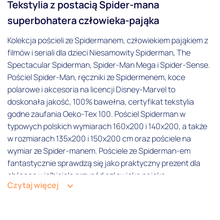
Tekstylia z postacią Spider-mana
Z gumką
superbohatera człowieka-pająka
Rozmiar poszewki
Kolekcja pościeli ze Spidermanem, człowiekiem pająkiem z
filmów i seriali dla dzieci Niesamowity Spiderman, The
50x60
Spectacular Spiderman, Spider-Man Mega i Spider-Sense.
Pościel Spider-Man, ręczniki ze Spidermenem, koce
50x70
polarowe i akcesoria na licencji Disney-Marvel to
70x80
doskonała jakość, 100% bawełna, certyfikat tekstylia
godne zaufania Oeko-Tex 100. Pościel Spiderman w
Niestandardowy
typowych polskich wymiarach 160x200 i 140x200, a także
50x80
w rozmiarach 135x200 i 150x200 cm oraz pościele na
wymiar ze Spider-manem. Pościele ze Spiderman-em
Rozmiar poszwy
fantastycznie sprawdzą się jako praktyczny prezent dla
chłopca wielbiciela przygód człowieka pająka.
120x160
Czytaj więcej
Jeden z najbardziej znanych i lubianych super bohaterów
135x200
Universum Marvel już teraz może znaleźć się na pościeli
140x200
Twojego dziecka. Idealny wybór dla chłopca, który marzy o