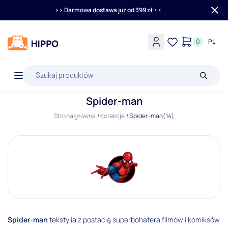
>> Darmowa dostawa już od 399 zł <<
0
PL
Wyszukiwarka
produktów
Spider-man
Strona główna
/
Kolekcje
/
Spider-man
(14)
Spider-man
tekstylia z postacią superbohatera filmów i komiksów