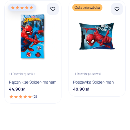
Ostatnia sztuka
Motyw
Bajkowy
Producent
Carbotex
Faro
Jerry Fabrics
+1 Rozmiar ręcznika
+1 Rozmiar poszewki
Przeznaczenie ręcznika
Ręcznik ze Spider-manem
Poszewka Spider-man
44,90
zł
49,90
zł
Ręcznik kąpielowy
(2)
Ręcznik plażowy
Ręcznik z kapturem
Rodzaj prześcieradła