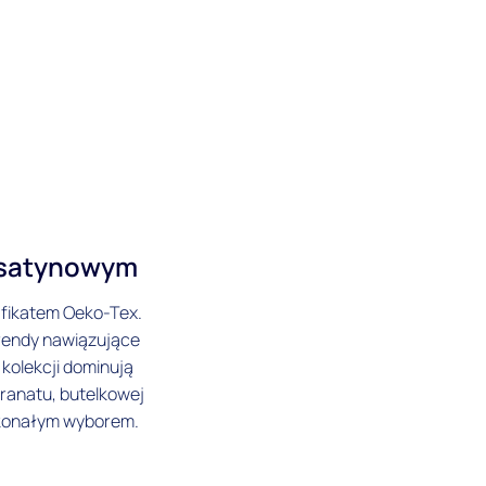
e satynowym
yfikatem Oeko-Tex.
rendy nawiązujące
kolekcji dominują
granatu, butelkowej
oskonałym wyborem.
oszewki, a także w