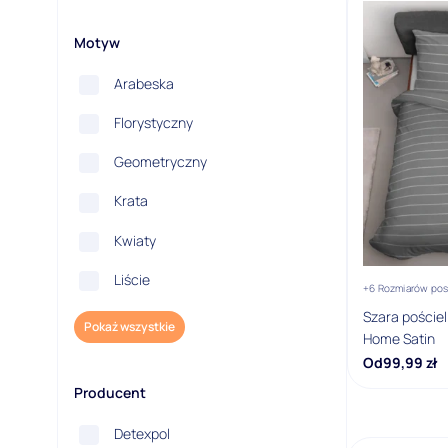
Motyw
Arabeska
Florystyczny
Geometryczny
Krata
Kwiaty
Liście
+6 Rozmiarów pos
Szara pościel
Pokaż wszystkie
Home Satin
Od
99,99
zł
Producent
Detexpol