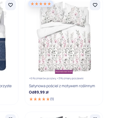
+6 Rozmiarów poszwy,
+3 Rozmiary poszewki
orzyste
Satynowa pościel z motywem roślinnym
Od
89,99
zł
(1)