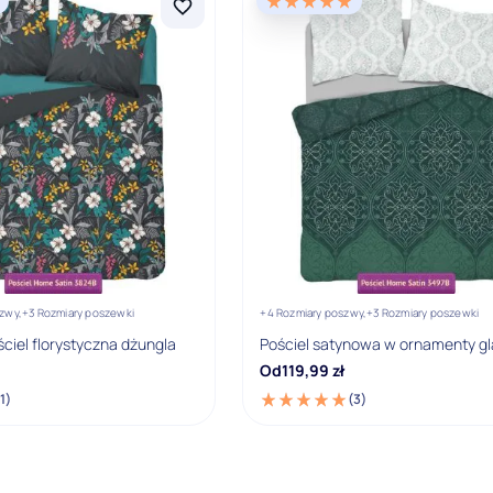
zwy,
+3 Rozmiary poszewki
+4 Rozmiary poszwy,
+3 Rozmiary poszewki
ciel florystyczna dżungla
Pościel satynowa w ornamenty g
Od
119,99
zł
1)
(3)