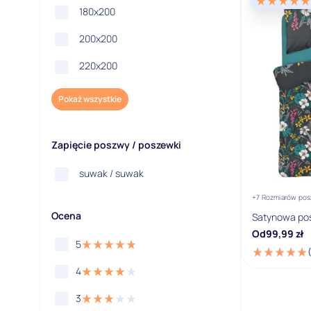
180x200
200x200
220x200
Pokaż wszystkie
Zapięcie poszwy / poszewki
suwak / suwak
+7 Rozmiarów pos
Ocena
Satynowa poś
Od
99,99
zł
5
(
4
3