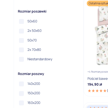
Ostatnia sztu
Rozmiar poszewki
50x60
2x 50x60
50x70
2x 70x80
Niestandardowy
+4 Rozmiary posz
Rozmiar poszwy
Pościel bawe
140x200
194,90
zł
150x200
160x200