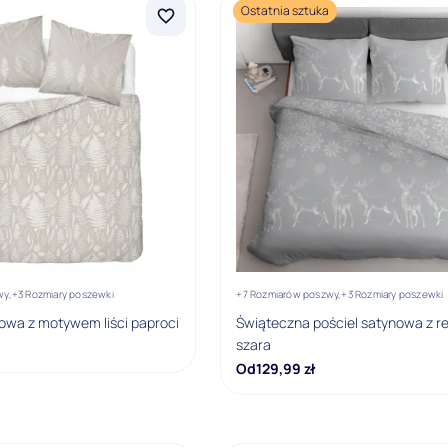
Ostatnia sztuka
wy,
+3 Rozmiary poszewki
+7 Rozmiarów poszwy,
+3 Rozmiary poszewki
nowa z motywem liści paproci
Świąteczna pościel satynowa z r
szara
Od
129,99
zł