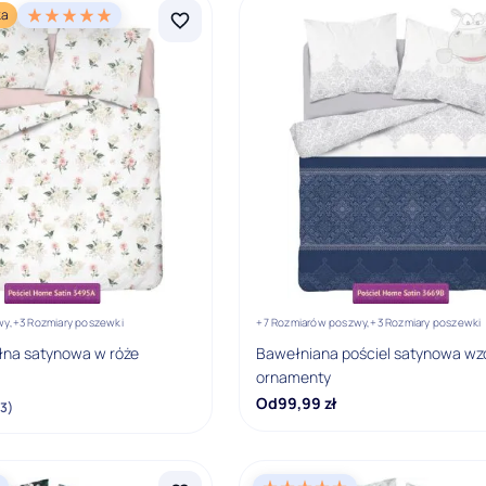
ka
wy,
+3 Rozmiary poszewki
+7 Rozmiarów poszwy,
+3 Rozmiary poszewki
łna satynowa w róże
Bawełniana pościel satynowa wz
ornamenty
Od
99,99
zł
(3)