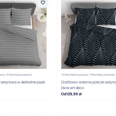
zwy,
+3 Rozmiary poszewki
+6 Rozmiarów poszwy,
+3 Rozmiary poszewki
 satynowa w delikatne paski
Grafitowo-srebrna pościel satyn
liście art deco
Od
129,99
zł