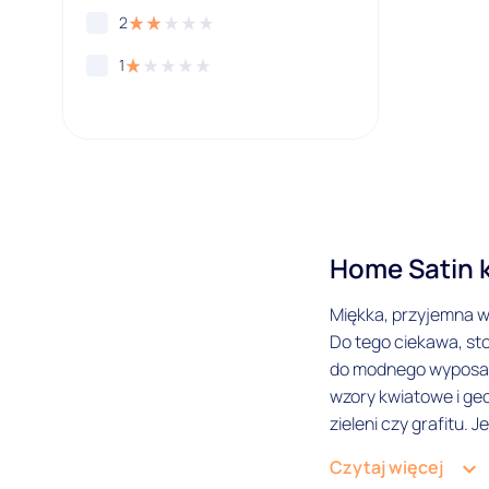
2
1
Home Satin k
Miękka, przyjemna w
Do tego ciekawa, st
do modnego wyposażen
wzory kwiatowe i geo
zieleni czy grafitu.
Komplety pościeli H
Czytaj więcej
standardzie Ikea Eur