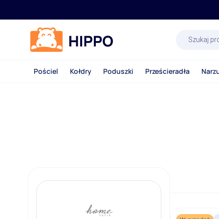
Wyszukiwa
produktów
Pościel
Kołdry
Poduszki
Prześcieradła
Narz