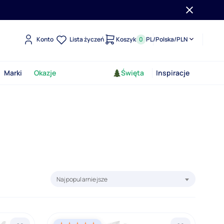
Konto
Lista życzeń
Koszyk
0
PL
/
Polska
/
PLN
Marki
Okazje
Święta
Inspiracje
Sortuj produkty według:
Najpopularniejsze