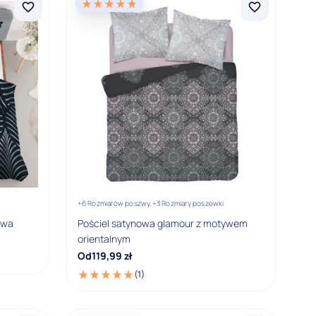
+6 Rozmiarów poszwy,
+3 Rozmiary poszewki
owa
Pościel satynowa glamour z motywem
orientalnym
Od
119,99
zł
(1)