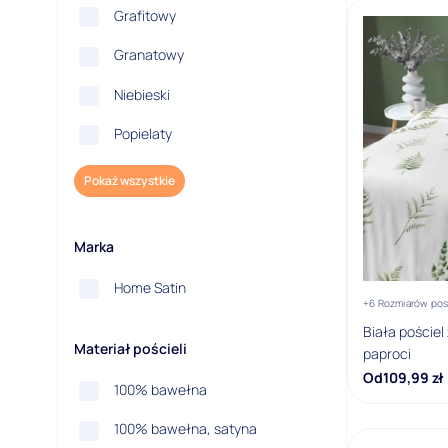
Grafitowy
Granatowy
Niebieski
Popielaty
Pokaż wszystkie
Marka
Home Satin
+6 Rozmiarów pos
Biała pościel
Materiał pościeli
paproci
Od
109,99
zł
100% bawełna
100% bawełna, satyna