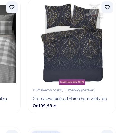
+5 Rozmiarów poszwy,
+3 Rozmiary poszewki
atkę
Granatowa pościel Home Satin złoty las
Od
109,99
zł