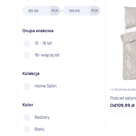
Cena minimalna
Cena maksymalna
-
PLN
PLN
Grupa wiekowa
15 - 18 lat
18 i więcej lat
Kolekcja
Home Satin
+4 Rozmiary posz
Pościel saty
Kolor
Od
109,99
zł
Beżowy
Biały