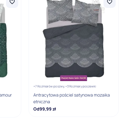
+7 Rozmiarów poszwy,
+3 Rozmiary poszewki
lamour
Antracytowa pościel satynowa mozaika
etniczna
Od
99,99
zł