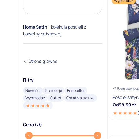
Wyprzedaż
Home Satin
- kolekcja pościeli z
bawełny satynowej
Strona główna
Filtry
+7 Rozmiarów pos
Nowości
Promocje
Bestseller
Pościel saty
Wyprzedaż
Outlet
Ostatnia sztuka
Od
99,99
zł
Cena (zł)