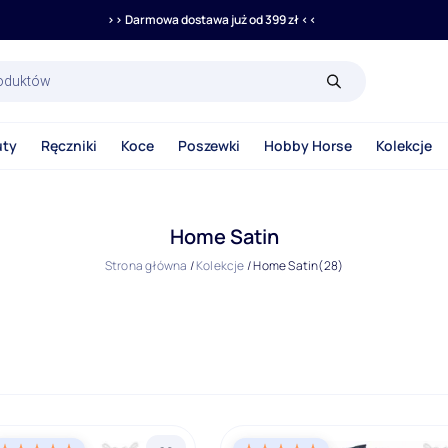
>> Darmowa dostawa już od 399 zł <<
rka
uty
Ręczniki
Koce
Poszewki
Hobby Horse
Kolekcje
Home Satin
Strona główna
/
Kolekcje
/
Home Satin
(28)