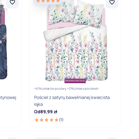
+6 Rozmiarów poszwy,
+3 Rozmiary poszewki
atynowej
Pościel z satyny bawełnianej kwiecista
łąka
Od
89,99
zł
(1)