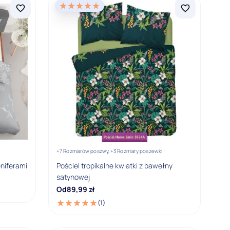
+7 Rozmiarów poszwy,
+3 Rozmiary poszewki
eniferami
Pościel tropikalne kwiatki z bawełny
satynowej
Od
89,99
zł
(1)