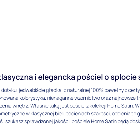
lasyczna i elegancka pościel o sploci
 dotyku, jedwabiście gładka, z naturalnej 100% bawełny z cert
onowana kolorystyka, nienaganne wzornictwo oraz najnowsze t
ia wnętrz. Właśnie taką jest pościel z kolekcji Home Satin. W 
metryczne w klasycznej bieli, odcieniach szarości, odcieniach 
 Jeśli szukasz sprawdzonej jakości, pościele Home Satin będą d
ome Satin dostępne są typowych polskich rozmiarach poszwy i p
o.