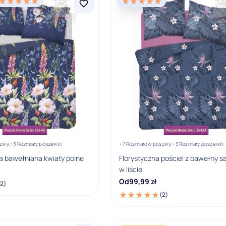
zwy,
+3 Rozmiary poszewki
+7 Rozmiarów poszwy,
+3 Rozmiary poszewki
na bawełniana kwiaty polne
Florystyczna pościel z bawełny s
w liście
Od
99,99
zł
(2)
(2)