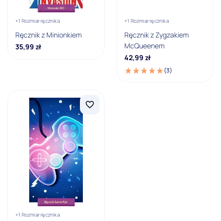
Fioletowy
+1 Rozmiar ręcznika
+1 Rozmiar ręcznika
Ręcznik z Minionkiem
Ręcznik z Zygzakiem
Granatowy
McQueenem
35,99
zł
42,99
zł
Pokaż wszystkie
(3)
Marka
Angry Birds
Bing
Chuggington
Disney Aristocats Marie
Disney Cars
Disney Fairies
+1 Rozmiar ręcznika