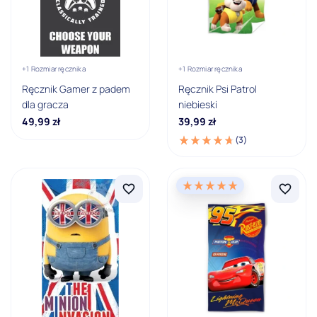
Auta Cars
Avengers
+1 Rozmiar ręcznika
+1 Rozmiar ręcznika
Biedronka i czarny kot
Ręcznik Gamer z padem
Ręcznik Psi Patrol
dla gracza
niebieski
Bing
49,99
zł
39,99
zł
Dora i przyjaciele
(3)
Pokaż wszystkie
Kolor
Biały
Brązowy
Czarny
Czerwony