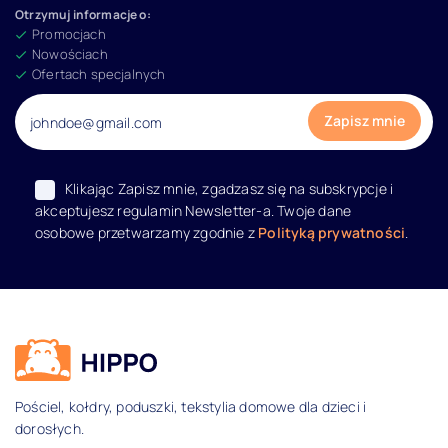
Otrzymuj informacje o:
Producent
Promocjach
Nowościach
Carbotex
Ofertach specjalnych
Character World
CTI
Detexpol
Klikając Zapisz mnie, zgadzasz się na subskrypcje i
akceptujesz regulamin Newsletter-a. Twoje dane
Faro
osobowe przetwarzamy zgodnie z
Polityką prywatności
.
Halantex
Pokaż wszystkie
Przeznaczenie ręcznika
Dane kontaktowe i informacje
Ręcznik do przedszkola
Pościel, kołdry, poduszki, tekstylia domowe dla dzieci i
Ręcznik do rąk
dorosłych.