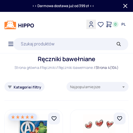
>> Darmowa dostawa już od 399 zł <<
0
PL
Wyszukiwarka
produktów
Ręczniki bawełniane
Strona główna
/
Ręczniki
/
Ręczniki bawełniane
/
Strona 4
(104)
Sortuj produkty według:
Najpopularniejsze
Kategorie i filtry
Ręczniki
Filtry
Nowości
Promocje
Bestseller
Wyprzedaż
Outlet
Ostatnia sztuka