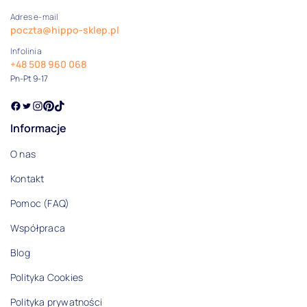
Ręcznik kąpielowy
Adres e-mail
poczta@hippo-sklep.pl
Ręcznik plażowy
Infolinia
+48 508 960 068
Ręcznik z kapturem
Pn-Pt 9-17
Rozmiar ręcznika
30x50
Informacje
40x60
O nas
50x115
Kontakt
Pomoc (FAQ)
55x110
Współpraca
60x120
Blog
70x120
Polityka Cookies
Pokaż wszystkie
Polityka prywatności