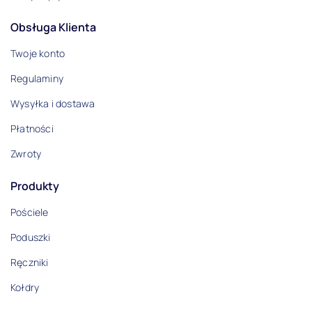
Wykończenie ręcznika
Obsługa Klienta
Welurowe
Twoje konto
Ocena
Regulaminy
5
Wysyłka i dostawa
4
Płatności
Zwroty
3
2
Produkty
1
Pościele
Poduszki
Ręczniki
Kołdry