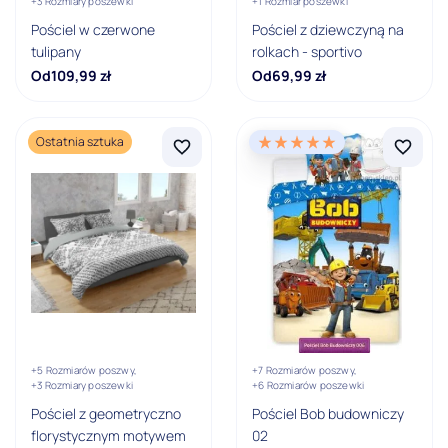
+3 Rozmiary poszewki
+1 Rozmiar poszewki
Pościel w czerwone
Pościel z dziewczyną na
Pokaż wszystkie
tulipany
rolkach - sportivo
Od
109,99
zł
Od
69,99
zł
Rozmiar poszwy
100x135
Ostatnia sztuka
80x120
90x120
90x130
120x160
135x200
Pokaż wszystkie
+5 Rozmiarów poszwy,
+7 Rozmiarów poszwy,
+3 Rozmiary poszewki
+6 Rozmiarów poszewki
Zapięcie poszwy / poszewki
Pościel z geometryczno
Pościel Bob budowniczy
florystycznym motywem
02