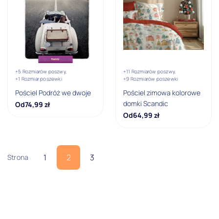
+5 Rozmiarów poszwy,
+11 Rozmiarów poszwy,
+1 Rozmiar poszewki
+9 Rozmiarów poszewki
Pościel Podróż we dwoje
Pościel zimowa kolorowe
domki Scandic
Od
74,99
zł
Od
64,99
zł
1
2
3
Strona