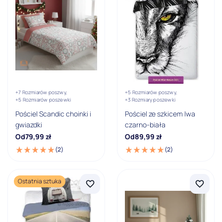
+7 Rozmiarów poszwy,
+5 Rozmiarów poszwy,
+5 Rozmiarów poszewki
+3 Rozmiary poszewki
Pościel Scandic choinki i
Pościel ze szkicem lwa
gwiazdki
czarno-biała
Od
79,99
zł
Od
89,99
zł
(2)
(2)
Ostatnia sztuka