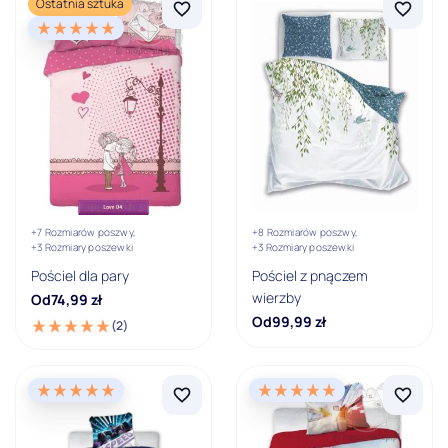
Ostatnia sztuka
Ostatnia sztuka
Cena (zł)
Cena minimalna
Cena maksymalna
-
PLN
PLN
Grupa wiekowa
0 - 2 lata
+7 Rozmiarów poszwy,
+8 Rozmiarów poszwy,
+3 Rozmiary poszewki
+3 Rozmiary poszewki
2 - 6 lat
Pościel dla pary
Pościel z pnączem
wierzby
Od
74,99
zł
6 - 12 lat
Od
99,99
zł
(2)
12 - 15 lat
15 - 18 lat
18 i więcej lat