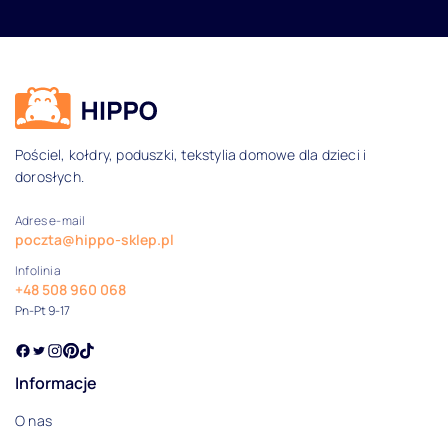
Dane kontaktowe i informacje
Pościel, kołdry, poduszki, tekstylia domowe dla dzieci i
dorosłych.
Adres e-mail
poczta@hippo-sklep.pl
Infolinia
+48 508 960 068
Pn-Pt 9-17
Informacje
O nas