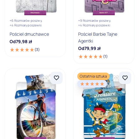
Disney Jake and the Never Land Pirates
Pokaż wszystkie
+6 Rozmiarów poszwy,
+9 Rozmiarów poszwy,
+4 Rozmiary poszewki
+4 Rozmiary poszewki
Pościel dmuchawce
Pościel Barbie Tajne
Materiał pościeli
Agentki
Od
79,98
zł
100% bawełna
Od
79,99
zł
(3)
(1)
Motyw
Bajkowy
Ostatnia sztuka
Dla dwojga
Dziecięcy
Florystyczny
Geometryczny
Gwiazdki