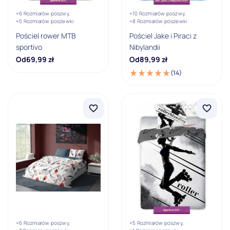
+6 Rozmiarów poszwy,
+10 Rozmiarów poszwy,
Pokaż wszystkie
+5 Rozmiarów poszewki
+8 Rozmiarów poszewki
Pościel rower MTB
Pościel Jake i Piraci z
Producent
sportivo
Nibylandii
Od
69,99
zł
Od
89,99
zł
Detexpol
(14)
Faro
Rozmiar poszewki
40x60
50x60
2x 50x60
50x70
70x80
2x 70x80
+6 Rozmiarów poszwy,
+5 Rozmiarów poszwy,