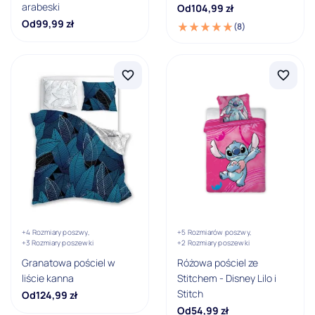
suwak / suwak
arabeski
Od
104,99
zł
Od
99,99
zł
(8)
Ocena
5
4
3
2
1
+4 Rozmiary poszwy,
+5 Rozmiarów poszwy,
+3 Rozmiary poszewki
+2 Rozmiary poszewki
Granatowa pościel w
Różowa pościel ze
liście kanna
Stitchem - Disney Lilo i
Stitch
Od
124,99
zł
Od
54,99
zł