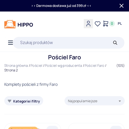
>> Darmowa dostawa już od 399 zł <<
0
PL
Wyszukiwarka
produktów
Pościel Faro
Strona główna
/
Pościel
/
Pościel wg producenta
/
Pościel Faro
/
(105)
Strona 2
Komplety pościeli z firmy Faro
Sortuj produkty według:
Najpopularniejsze
Kategorie i filtry
Pościel wg producenta
Filtry
Nowości
Promocje
Bestseller
Wyprzedaż
Outlet