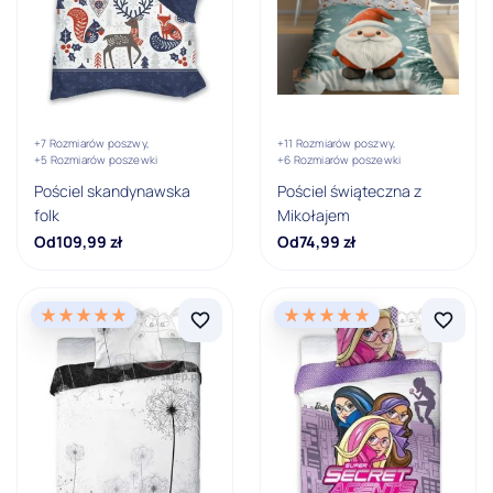
Bordowy
Brązowy
Czarny
+7 Rozmiarów poszwy,
+11 Rozmiarów poszwy,
Czerwony
+5 Rozmiarów poszewki
+6 Rozmiarów poszewki
Pościel skandynawska
Pościel świąteczna z
Pokaż wszystkie
folk
Mikołajem
Od
109,99
zł
Od
74,99
zł
Marka
Amore
Barbie
Best Friends
Bob the Builder
Disney Cars