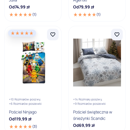
Od
74,99
zł
Od
79,99
zł
(1)
(1)
+10 Rozmiarów poszwy,
+14 Rozmiary poszwy,
+6 Rozmiarów poszewki
+9 Rozmiarów poszewki
Pościel Ninjago
Pościel świąteczna w
śnieżynki Scandic
Od
119,99
zł
Od
69,99
zł
(3)