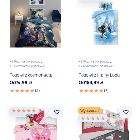
Biały
Bordowy
Brązowy
Czarny
Czerwony
+9 Rozmiarów poszwy,
+8 Rozmiarów poszwy,
Pokaż wszystkie
+6 Rozmiarów poszewki
+7 Rozmiarów poszewki
Pościel z kosmonautą
Pościel z Krainy Lodu
Marka
Od
74,99
zł
Od
159,99
zł
(2)
(7)
Amore
Angry Birds
Wyprzedaż
Animal Planet
Barbie