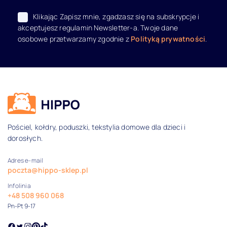
Klikając Zapisz mnie, zgadzasz się na subskrypcje i
akceptujesz regulamin Newsletter-a. Twoje dane
osobowe przetwarzamy zgodnie z
Polityką prywatności
.
Dane kontaktowe i informacje
Pościel, kołdry, poduszki, tekstylia domowe dla dzieci i
dorosłych.
Adres e-mail
poczta@hippo-sklep.pl
Infolinia
+48 508 960 068
Pn-Pt 9-17