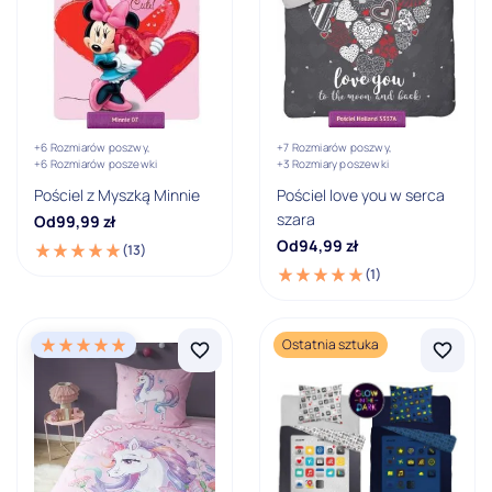
Batman DC Comics
Best Friends
Pokaż wszystkie
Materiał
+6 Rozmiarów poszwy,
+7 Rozmiarów poszwy,
+6 Rozmiarów poszewki
+3 Rozmiary poszewki
100% bawełna
Pościel z Myszką Minnie
Pościel love you w serca
szara
Od
99,99
zł
Materiał pościeli
Od
94,99
zł
(13)
(1)
100% bawełna
100% bawełna, satyna
Ostatnia sztuka
100% poliester
Motyw
Arabeska