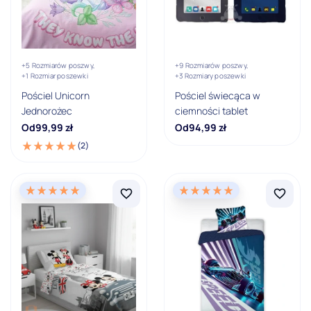
Bajkowy
Dla dwojga
Dziecięcy
+5 Rozmiarów poszwy,
+9 Rozmiarów poszwy,
+1 Rozmiar poszewki
+3 Rozmiary poszewki
Emotki
Pościel Unicorn
Pościel świecąca w
Jednorożec
ciemności tablet
Figurki Lego
Od
99,99
zł
Od
94,99
zł
(2)
Pokaż wszystkie
Producent
Carbotex
Character World
CTI
Detexpol