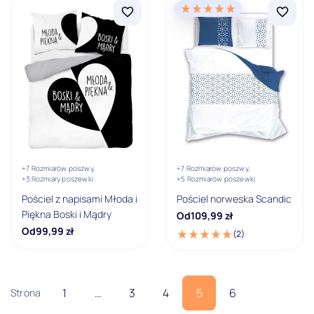
+7 Rozmiarów poszwy,
+7 Rozmiarów poszwy,
+3 Rozmiary poszewki
+5 Rozmiarów poszewki
Pościel z napisami Młoda i
Pościel norweska Scandic
Piękna Boski i Mądry
Od
109,99
zł
Od
99,99
zł
(2)
1
…
3
4
5
6
Strona