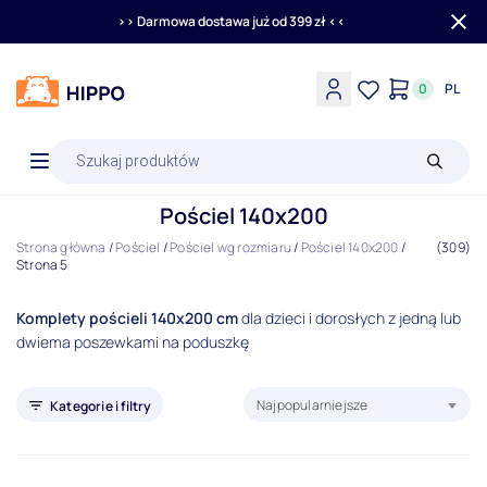
>> Darmowa dostawa już od 399 zł <<
0
PL
Wyszukiwarka
produktów
Pościel 140x200
Strona główna
/
Pościel
/
Pościel wg rozmiaru
/
Pościel 140x200
/
(309)
Strona 5
Komplety pościeli 140x200 cm
dla dzieci i dorosłych z jedną lub
dwiema poszewkami na poduszkę
Sortuj produkty według:
Najpopularniejsze
Kategorie i filtry
Pościel wg rozmiaru
Filtry