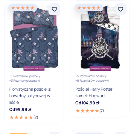
Nowości
Promocje
Bestseller
Wyprzedaż
Outlet
Ostatnia sztuka
Cena (zł)
Cena minimalna
Cena maksymalna
-
PLN
PLN
Grupa wiekowa
0 - 2 lata
+7 Rozmiarów poszwy,
+5 Rozmiarów poszwy,
+3 Rozmiary poszewki
+8 Rozmiarów poszewki
2 - 6 lat
Florystyczna pościel z
Pościel Harry Potter
bawełny satynowej w
zamek Hogwart
6 - 12 lat
liście
Od
104,99
zł
Od
99,99
zł
12 - 15 lat
(7)
(2)
15 - 18 lat
18 i więcej lat