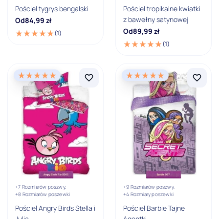
Pościel tygrys bengalski
Pościel tropikalne kwiatki
Ocena
z bawełny satynowej
Od
84,99
zł
Od
89,99
zł
5
(1)
(1)
4
3
2
1
+7 Rozmiarów poszwy,
+9 Rozmiarów poszwy,
+8 Rozmiarów poszewki
+4 Rozmiary poszewki
Pościel Angry Birds Stella i
Pościel Barbie Tajne
Julia
Agentki