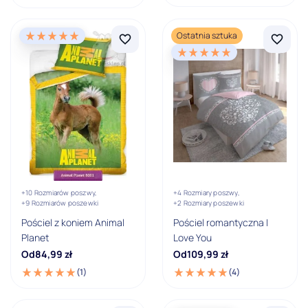
Ostatnia sztuka
+10 Rozmiarów poszwy,
+4 Rozmiary poszwy,
+9 Rozmiarów poszewki
+2 Rozmiary poszewki
Pościel z koniem Animal
Pościel romantyczna I
Planet
Love You
Od
84,99
zł
Od
109,99
zł
(1)
(4)