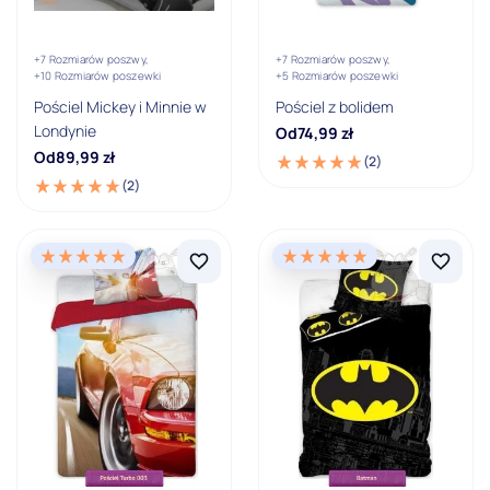
Faro
Halantex
+7 Rozmiarów poszwy,
+7 Rozmiarów poszwy,
+10 Rozmiarów poszewki
+5 Rozmiarów poszewki
Pokaż wszystkie
Pościel Mickey i Minnie w
Pościel z bolidem
Londynie
Od
74,99
zł
Rozmiar poszewki
Od
89,99
zł
(2)
(2)
40x60
50x60
2x 50x60
50x70
70x80
2x 70x80
Pokaż wszystkie