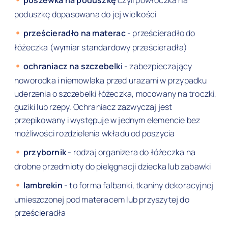
poszewka na poduszkę
czyli powłoczka na
poduszkę dopasowana do jej wielkości
prześcieradło na materac
- prześcieradło do
łóżeczka (wymiar standardowy prześcieradła)
ochraniacz na szczebelki
- zabezpieczający
noworodka i niemowlaka przed urazami w przypadku
uderzenia o szczebelki łóżeczka, mocowany na troczki,
guziki lub rzepy. Ochraniacz zazwyczaj jest
przepikowany i występuje w jednym elemencie bez
możliwości rozdzielenia wkładu od poszycia
przybornik
- rodzaj organizera do łóżeczka na
drobne przedmioty do pielęgnacji dziecka lub zabawki
lambrekin
- to forma falbanki, tkaniny dekoracyjnej
umieszczonej pod materacem lub przyszytej do
prześcieradła