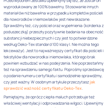
Przed wyborem zestawu upewnijmy się też, że został on
wyprodukowany ze 100% bawełny. Stosowanie innych
materiałów niż bawełna w przypadku kompletów pościeli
dla noworodków i niemowlaków jest niewskazane.
Sprawdźmy też, czy pościel oraz wypełnienia (kołderka z
poduszeczką) przeszły pozytywnie badania na obecność
substancji niebezpiecznych i czy jest to potwierdzone
według Oeko-Tex standard 100 klasy I. Nie można tego
lekceważyć. Jest to najważniejszy certyfikat dla pościeli i
tekstyliów dla noworodka i niemowlaka, którego brak
powinien wzbudzać w nas podejrzenia. Nie poprzestańmy
też na sprawdzeniu samego faktu. Poprośmy sprzedawcę
o podanie numeru certyfikatu i samodzielnie sprawdźmy,
czy jest ważny. W osobnym artykule przeczytasz
jak
sprawdzić ważność certyfikatu Oeko-Tex
.
Pamiętajmy, że oprócz ciepła maluch potrzebuje też
właściwej wentylacji i odprowadzania wilgoci. Upewnijmy