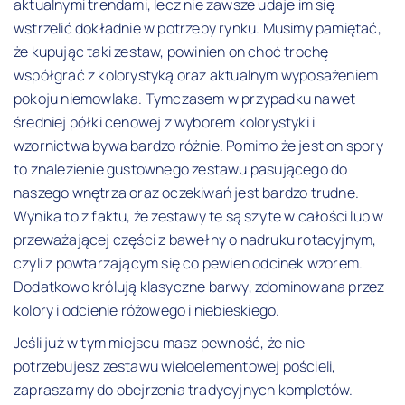
aktualnymi trendami, lecz nie zawsze udaje im się
wstrzelić dokładnie w potrzeby rynku. Musimy pamiętać,
że kupując taki zestaw, powinien on choć trochę
współgrać z kolorystyką oraz aktualnym wyposażeniem
pokoju niemowlaka. Tymczasem w przypadku nawet
średniej półki cenowej z wyborem kolorystyki i
wzornictwa bywa bardzo różnie. Pomimo że jest on spory
to znalezienie gustownego zestawu pasującego do
naszego wnętrza oraz oczekiwań jest bardzo trudne.
Wynika to z faktu, że zestawy te są szyte w całości lub w
przeważającej części z bawełny o nadruku rotacyjnym,
czyli z powtarzającym się co pewien odcinek wzorem.
Dodatkowo królują klasyczne barwy, zdominowana przez
kolory i odcienie różowego i niebieskiego.
Jeśli już w tym miejscu masz pewność, że nie
potrzebujesz zestawu wieloelementowej pościeli,
zapraszamy do obejrzenia tradycyjnych kompletów.