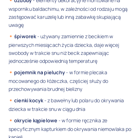
ozdoby
- elementy dekoracyjne montowane na
wsporniku baldachimu, w zależności od rodzaju mogą
zastępować karuzelę lub inną zabawkę skupiającą
uwagę
śpiworek
- używany zamiennie z becikiem w
pierwszych miesiącach życia dziecka, daje więcej
swobody w trakcie snu niż becik zapewniając
jednocześnie odpowiednią temperaturę
pojemnik na pieluchy
- w formie plecaka
mocowanego do łóżeczka, częściej służy do
przechowywania brudnej bielizny
cienki kocyk
- z bawełny lub polaru do okrywania
dziecka w trakcie snu w ciągu dnia
okrycie kąpielowe
- w formie ręcznika ze
specyficznym kapturkiem do okrywania niemowlaka po
kąpieli