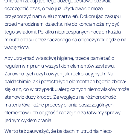
O ile sam zakup jednego dużego zestawu pozwala
oszczędzić czas, o tyle już użytkowanie może
przysporzyć nam wielu zmartwień. Dokonując zakupu
przed narodzinami dziecka, nie do końca możemy być
tego świadomi. Po kilku nieprzespanych nocach każda
minuta czasu przeznaczonego na odpoczynek będzie na
wagę złota.
Aby utrzymać właściwą higienę, trzeba pamiętać o
regularnym praniu wszystkich elementów zestawu.
Zarówno tych użytkowych jak i dekoracyjnych. Na
baldachimie jak i pozostałych elementach będzie zbierał
się kurz, co w przypadku alergicznych niemowlaków może
stanowić duży kłopot. Ze względu na różnorodność
materiałów, różne procesy prania poszczególnych
elementów i ich objętość raczej nie załatwimy sprawy
jednym cyklem prania.
Warto też zauważyć, że baldachim utrudnia nieco