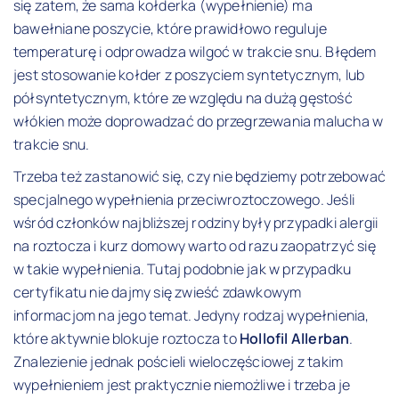
się zatem, że sama kołderka (wypełnienie) ma
bawełniane poszycie, które prawidłowo reguluje
temperaturę i odprowadza wilgoć w trakcie snu. Błędem
jest stosowanie kołder z poszyciem syntetycznym, lub
półsyntetycznym, które ze względu na dużą gęstość
włókien może doprowadzać do przegrzewania malucha w
trakcie snu.
Trzeba też zastanowić się, czy nie będziemy potrzebować
specjalnego wypełnienia przeciwroztoczowego. Jeśli
wśród członków najbliższej rodziny były przypadki alergii
na roztocza i kurz domowy warto od razu zaopatrzyć się
w takie wypełnienia. Tutaj podobnie jak w przypadku
certyfikatu nie dajmy się zwieść zdawkowym
informacjom na jego temat. Jedyny rodzaj wypełnienia,
które aktywnie blokuje roztocza to
Hollofil Allerban
.
Znalezienie jednak pościeli wieloczęściowej z takim
wypełnieniem jest praktycznie niemożliwe i trzeba je