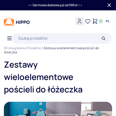
>> Darmowa dostawa już od 399 zł <<
0
PL
Wyszukiwarka
produktów
Strona główna
/
Poradniki
/ Zestawy wieloelementowe pościeli do
łóżeczka
Zestawy
wieloelementowe
pościeli do łóżeczka