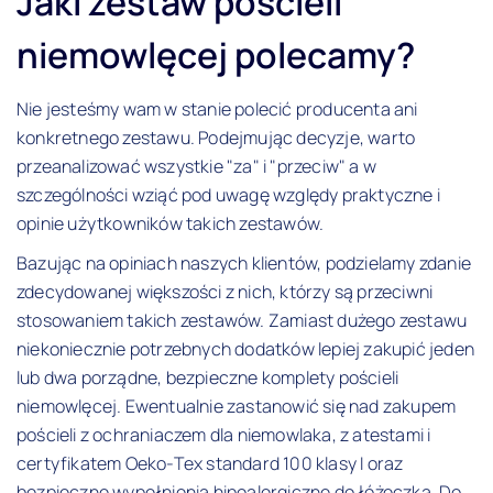
Jaki zestaw pościeli
niemowlęcej polecamy?
Nie jesteśmy wam w stanie polecić producenta ani
konkretnego zestawu. Podejmując decyzje, warto
przeanalizować wszystkie "za" i "przeciw" a w
szczególności wziąć pod uwagę względy praktyczne i
opinie użytkowników takich zestawów.
Bazując na opiniach naszych klientów, podzielamy zdanie
zdecydowanej większości z nich, którzy są przeciwni
stosowaniem takich zestawów. Zamiast dużego zestawu
niekoniecznie potrzebnych dodatków lepiej zakupić jeden
lub dwa porządne, bezpieczne komplety pościeli
niemowlęcej. Ewentualnie zastanowić się nad zakupem
pościeli z ochraniaczem dla niemowlaka, z atestami i
certyfikatem Oeko-Tex standard 100 klasy I oraz
bezpieczne wypełnienia hipoalergiczne do łóżeczka. Do