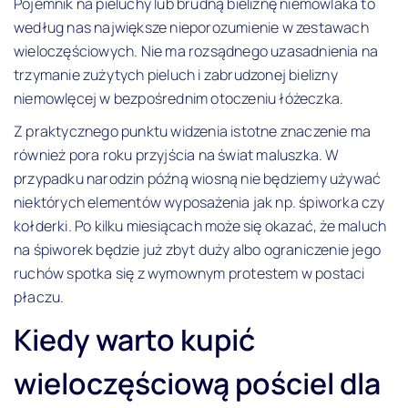
Pojemnik na pieluchy lub brudną bieliznę niemowlaka to
według nas największe nieporozumienie w zestawach
wieloczęściowych. Nie ma rozsądnego uzasadnienia na
trzymanie zużytych pieluch i zabrudzonej bielizny
niemowlęcej w bezpośrednim otoczeniu łóżeczka.
Z praktycznego punktu widzenia istotne znaczenie ma
również pora roku przyjścia na świat maluszka. W
przypadku narodzin późną wiosną nie będziemy używać
niektórych elementów wyposażenia jak np. śpiworka czy
kołderki. Po kilku miesiącach może się okazać, że maluch
na śpiworek będzie już zbyt duży albo ograniczenie jego
ruchów spotka się z wymownym protestem w postaci
płaczu.
Kiedy warto kupić
wieloczęściową pościel dla