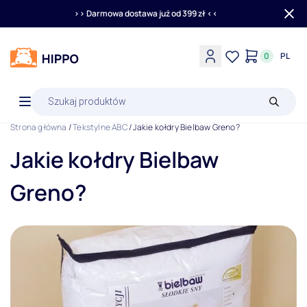
>> Darmowa dostawa już od 399 zł <<
0
PL
Wyszukiwarka
produktów
Strona główna
/
Tekstylne ABC
/ Jakie kołdry Bielbaw Greno?
Jakie kołdry Bielbaw
Greno?