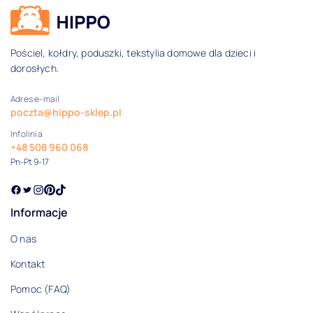
Dane kontaktowe i informacje
Pościel, kołdry, poduszki, tekstylia domowe dla dzieci i
dorosłych.
Adres e-mail
poczta@hippo-sklep.pl
Infolinia
+48 508 960 068
Pn-Pt 9-17
Informacje
O nas
Kontakt
Pomoc (FAQ)